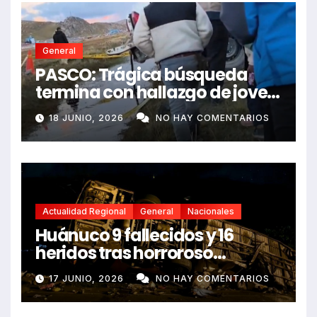
General
PASCO: Trágica búsqueda
termina con hallazgo de joven
sin vida en Rancas
18 JUNIO, 2026
NO HAY COMENTARIOS
Actualidad Regional
General
Nacionales
Huánuco 9 fallecidos y 16
heridos tras horroroso
despiste de bus Real Chancas
17 JUNIO, 2026
NO HAY COMENTARIOS
que impactó contra vivienda