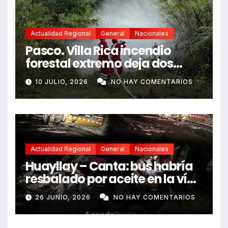
Actualidad Regional
General
Nacionales
Pasco. Villa Rica incendio
forestal extremo deja dos
fallecidos y heridos
10 JULIO, 2026
NO HAY COMENTARIOS
Actualidad Regional
General
Nacionales
Huayllay – Canta: bus habría
resbalado por aceite en la vía
e impactó auto siniestrado
26 JUNIO, 2026
NO HAY COMENTARIOS
dejando dos fallecidos