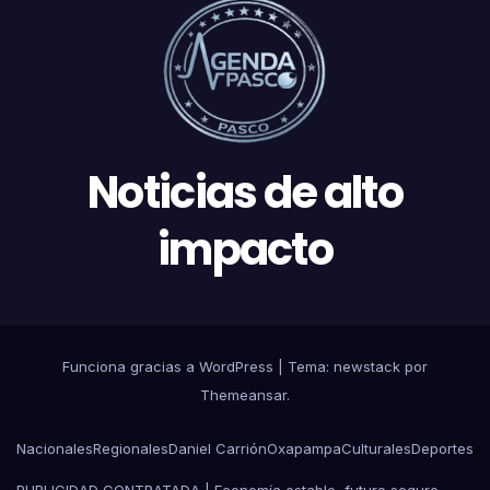
Noticias de alto
impacto
Funciona gracias a WordPress
|
Tema: newstack por
Themeansar
.
Nacionales
Regionales
Daniel Carrión
Oxapampa
Culturales
Deportes