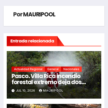
Por
MAURIPOOL
Entrada relacionada
Actualidad Regional
General
Nacionales
Pasco. Villa Rica incendio
forestal extremo deja dos
fallecidos y heridos
JUL 10, 2026
MAURIPOOL