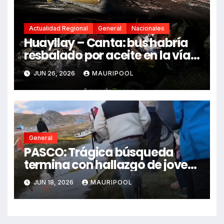
Actualidad Regional
General
Nacionales
Huayllay – Canta: bus habría
resbalado por aceite en la vía e
impactó auto siniestrado
JUN 26, 2026
MAURIPOOL
dejando dos fallecidos
General
PASCO: Trágica búsqueda
termina con hallazgo de joven
sin vida en Rancas
JUN 18, 2026
MAURIPOOL