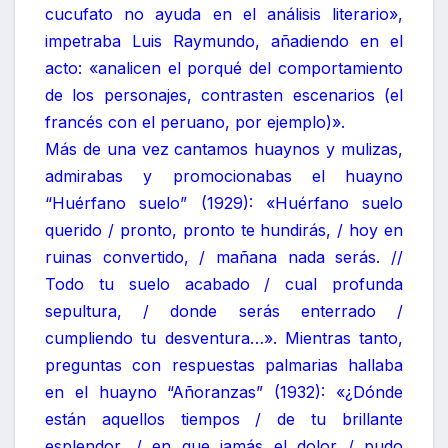
cucufato no ayuda en el análisis literario»,
impetraba Luis Raymundo, añadiendo en el
acto: «analicen el porqué del comportamiento
de los personajes, contrasten escenarios (el
francés con el peruano, por ejemplo)».
Más de una vez cantamos huaynos y mulizas,
admirabas y promocionabas el huayno
“Huérfano suelo” (1929): «Huérfano suelo
querido / pronto, pronto te hundirás, / hoy en
ruinas convertido, / mañana nada serás. //
Todo tu suelo acabado / cual profunda
sepultura, / donde serás enterrado /
cumpliendo tu desventura…». Mientras tanto,
preguntas con respuestas palmarias hallaba
en el huayno “Añoranzas” (1932): «¿Dónde
están aquellos tiempos / de tu brillante
esplendor, / en que jamás el dolor / pudo