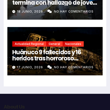
termina con hallazgo de joven
sin vida en Rancas
18 JUNIO, 2026
NO HAY COMENTARIOS
Actualidad Regional
General
Nacionales
Huánuco 9 fallecidos y 16
heridos tras horroroso
despiste de bus Real Chancas
17 JUNIO, 2026
NO HAY COMENTARIOS
que impactó contra vivienda
About Us