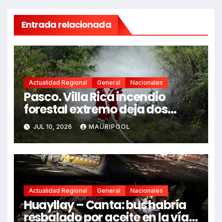
Entrada relacionada
Actualidad Regional
General
Nacionales
Pasco. Villa Rica incendio
forestal extremo deja dos
fallecidos y heridos
JUL 10, 2026
MAURIPOOL
Actualidad Regional
General
Nacionales
Huayllay – Canta: bus habría
resbalado por aceite en la vía e