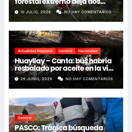
forestal extremo deja dos
fallecidos y heridos
10 JULIO, 2026
NO HAY COMENTARIOS
Actualidad Regional
General
Nacionales
Huayllay – Canta: bus habría
resbalado por aceite en la vía
e impactó auto siniestrado
26 JUNIO, 2026
NO HAY COMENTARIOS
dejando dos fallecidos
General
PASCO: Trágica búsqueda