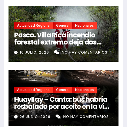
Actualidad Regional
General
Nacionales
Pasco. Villa Rica incendio
forestal extremo deja dos
fallecidos y heridos
10 JULIO, 2026
NO HAY COMENTARIOS
Actualidad Regional
General
Nacionales
Huayllay – Canta: bus habría
resbalado por aceite en la vía
e impactó auto siniestrado
26 JUNIO, 2026
NO HAY COMENTARIOS
dejando dos fallecidos