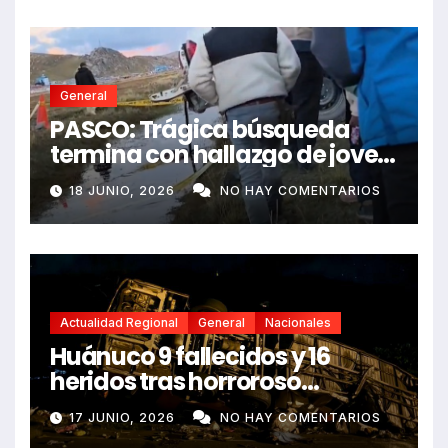
General
PASCO: Trágica búsqueda
termina con hallazgo de joven
sin vida en Rancas
18 JUNIO, 2026
NO HAY COMENTARIOS
Actualidad Regional
General
Nacionales
Huánuco 9 fallecidos y 16
heridos tras horroroso
despiste de bus Real Chancas
17 JUNIO, 2026
NO HAY COMENTARIOS
que impactó contra vivienda