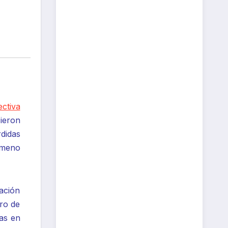
ectiva
ieron
didas
ómeno
ación
tro de
as en