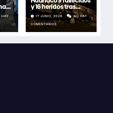
Huánuco 9 fallecidos
na
y 16 heridos tras
horroroso despiste
 HAY
17 JUNIO, 2026
NO HAY
de bus Real Chancas
que impactó contra
COMENTARIOS
vivienda