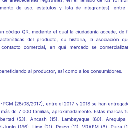
 de antecedentes registrales, en el llenado de los formul
amento de uso, estatutos y lista de integrantes), entre 
un código QR, mediante el cual la ciudadanía accede, de 
cterísticas del producto, su historia, la asociación qu
de contacto comercial, en qué mercado se comercializa
eneficiando al productor, así como a los consumidores.
PCM (28/08/2017), entre el 2017 y 2018 se han entregad
 a más de 7 000 familias, aproximadamente. Estas marcas f
Libertad (53), Áncash (15), Lambayeque (80), Arequipa 
-Junín (186), Lima (21), Pasco (11), VRAEM (8), Piura (1