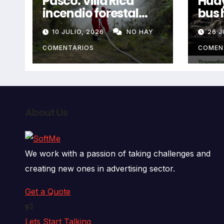
Pasco. Villa Rica
Huay
incendio forestal
bus 
extremo deja dos
resb
10 JULIO, 2026
NO HAY
26 J
fallecidos y heridos
en l
auto
COMENTARIOS
COMEN
deja
fall
About Us
We work with a passion of taking challenges and
creating new ones in advertising sector.
Get a Quote
Lets Start Talking