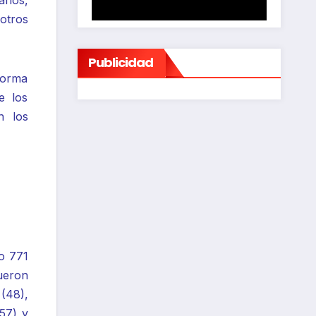
arios,
otros
Publicidad
forma
e los
n los
o 771
ueron
(48),
57) y