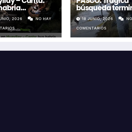
llay – Canta:
PASCO: Trágica
habría
búsqueda termi
alado por aceite
con hallazgo de
UNIO, 2026
NO HAY
18 JUNIO, 2026
NO
a vía e impactó
joven sin vida en
 siniestrado
Rancas
TARIOS
COMENTARIOS
ndo dos
ecidos