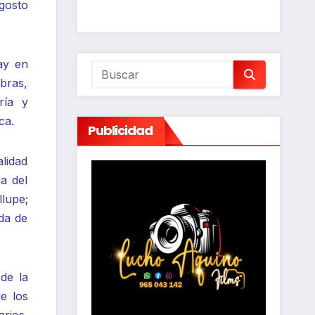
gosto
ay en
bras,
ría y
ca.
Publicidad
lidad
a del
llupe;
da de
de la
de los