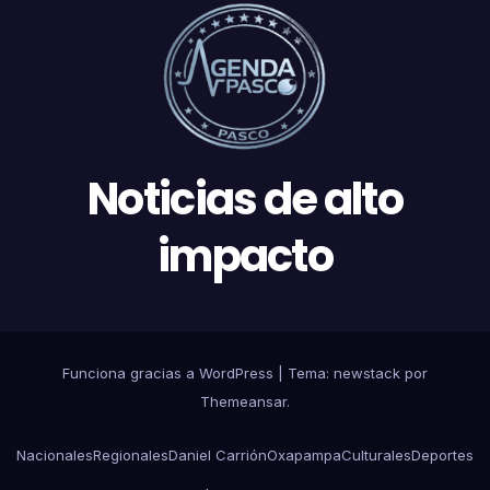
Noticias de alto
impacto
Funciona gracias a WordPress
|
Tema: newstack por
Themeansar
.
Nacionales
Regionales
Daniel Carrión
Oxapampa
Culturales
Deportes