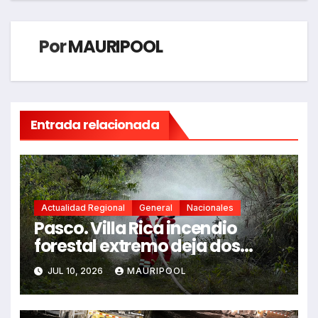
Por
MAURIPOOL
Entrada relacionada
Actualidad Regional
General
Nacionales
Pasco. Villa Rica incendio
forestal extremo deja dos
fallecidos y heridos
JUL 10, 2026
MAURIPOOL