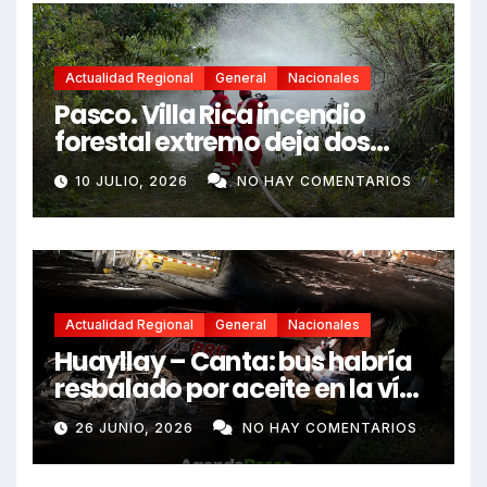
Actualidad Regional
General
Nacionales
Pasco. Villa Rica incendio
forestal extremo deja dos
fallecidos y heridos
10 JULIO, 2026
NO HAY COMENTARIOS
Actualidad Regional
General
Nacionales
Huayllay – Canta: bus habría
resbalado por aceite en la vía
e impactó auto siniestrado
26 JUNIO, 2026
NO HAY COMENTARIOS
dejando dos fallecidos