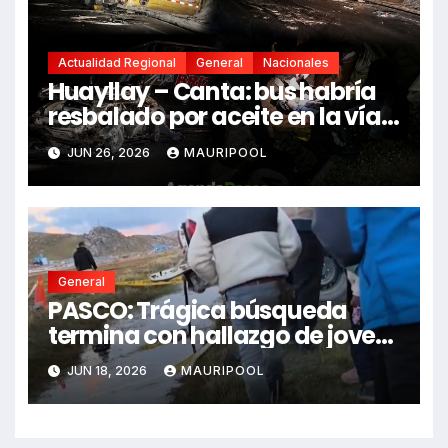
Actualidad Regional
General
Nacionales
Huayllay – Canta: bus habría
resbalado por aceite en la vía e
impactó auto siniestrado
JUN 26, 2026
MAURIPOOL
dejando dos fallecidos
General
PASCO: Trágica búsqueda
termina con hallazgo de joven
sin vida en Rancas
JUN 18, 2026
MAURIPOOL