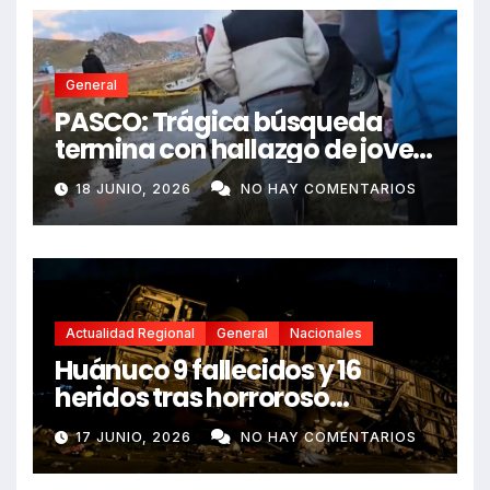
General
PASCO: Trágica búsqueda
termina con hallazgo de joven
sin vida en Rancas
18 JUNIO, 2026
NO HAY COMENTARIOS
Actualidad Regional
General
Nacionales
Huánuco 9 fallecidos y 16
heridos tras horroroso
despiste de bus Real Chancas
17 JUNIO, 2026
NO HAY COMENTARIOS
que impactó contra vivienda