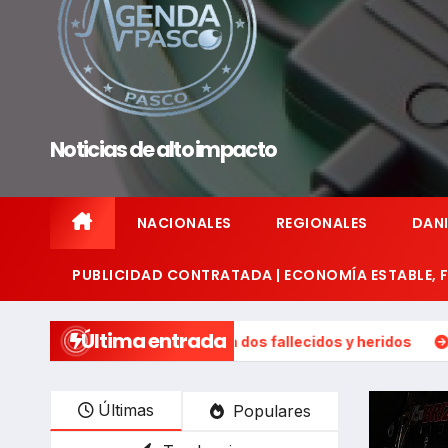
Noticias de alto impacto
NACIONALES
REGIONALES
DANI
PUBLICIDAD CONTRATADA | ECONOMÍA ESTABLE,
Última entrada
tal extremo deja dos fallecidos y heridos
Huayllay – Canta
Últimas
Populares