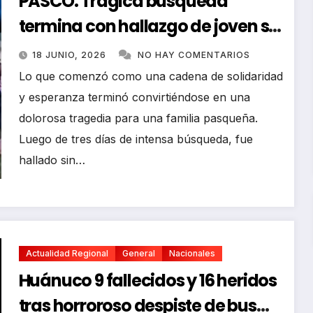
PASCO: Trágica búsqueda
termina con hallazgo de joven sin
vida en Rancas
18 JUNIO, 2026
NO HAY COMENTARIOS
Lo que comenzó como una cadena de solidaridad
y esperanza terminó convirtiéndose en una
dolorosa tragedia para una familia pasqueña.
Luego de tres días de intensa búsqueda, fue
hallado sin…
Actualidad Regional
General
Nacionales
Huánuco 9 fallecidos y 16 heridos
tras horroroso despiste de bus