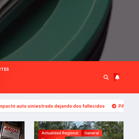
RTES
estrado dejando dos fallecidos
PASCO: Trágica búsqueda t
Actualidad Regional
General