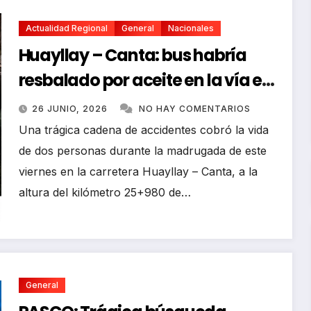
Actualidad Regional
General
Nacionales
Huayllay – Canta: bus habría
resbalado por aceite en la vía e
impactó auto siniestrado
26 JUNIO, 2026
NO HAY COMENTARIOS
dejando dos fallecidos
Una trágica cadena de accidentes cobró la vida
de dos personas durante la madrugada de este
viernes en la carretera Huayllay – Canta, a la
altura del kilómetro 25+980 de…
General