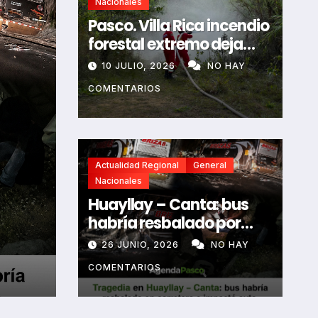
Nacionales
Pasco. Villa Rica incendio
forestal extremo deja
dos fallecidos y heridos
10 JULIO, 2026
NO HAY
COMENTARIOS
Actualidad Regional
General
Nacionales
Actualidad Regional
General
Nacionales
Huayllay – Canta: bus
na
Huánuco 9 fallecidos y
habría resbalado por
tras horroroso despist
aceite en la vía e
26 JUNIO, 2026
NO HAY
impactó auto siniestrado
Chancas que impactó
17 JUNIO, 2026
NO HAY COMENTARIOS
COMENTARIOS
dejando dos fallecidos
vivienda