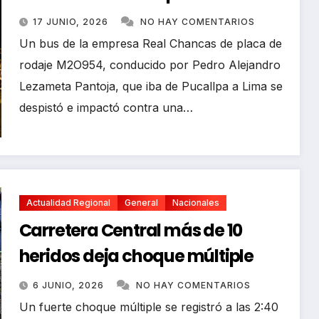
Real Chancas que impactó
17 JUNIO, 2026
NO HAY COMENTARIOS
contra vivienda
Un bus de la empresa Real Chancas de placa de
rodaje M2O954, conducido por Pedro Alejandro
Lezameta Pantoja, que iba de Pucallpa a Lima se
despistó e impactó contra una…
Actualidad Regional
General
Nacionales
Carretera Central más de 10
heridos deja choque múltiple
6 JUNIO, 2026
NO HAY COMENTARIOS
​Un fuerte choque múltiple se registró a las 2:40