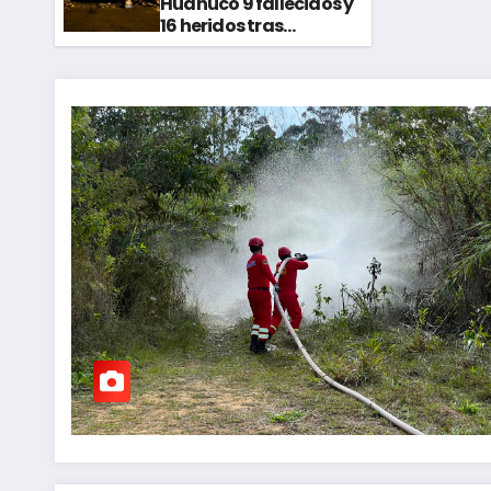
Huánuco 9 fallecidos y
16 heridos tras
horroroso despiste de
bus Real Chancas que
impactó contra
vivienda