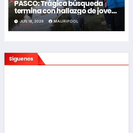
PASCO: Trágica búsqueda
termina con hallazgo de joven
sin vida en Rancas
JUN 18, 2026
MAURIPOOL
Síguenos