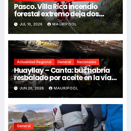
Pasco. Villa Rica incendio
forestal extremo deja dos
fallecidos y heridos
JUL 10, 2026
MAURIPOOL
Actualidad Regional
General
Nacionales
Huayllay – Canta: bus habría
resbalado por aceite en la vía e
impactó auto siniestrado
JUN 26, 2026
MAURIPOOL
dejando dos fallecidos
General