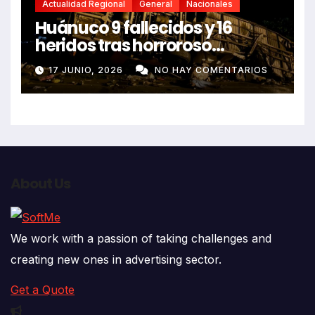
Actualidad Regional
General
Nacionales
Huánuco 9 fallecidos y 16
heridos tras horroroso
despiste de bus Real Chancas
17 JUNIO, 2026
NO HAY COMENTARIOS
que impactó contra vivienda
About Us
We work with a passion of taking challenges and
creating new ones in advertising sector.
Get a Quote