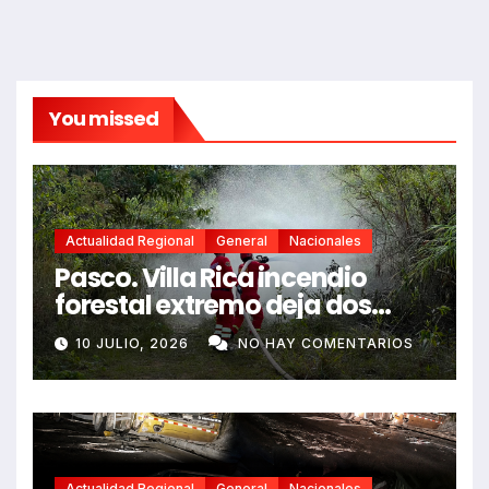
You missed
Actualidad Regional
General
Nacionales
Pasco. Villa Rica incendio
forestal extremo deja dos
fallecidos y heridos
10 JULIO, 2026
NO HAY COMENTARIOS
Actualidad Regional
General
Nacionales