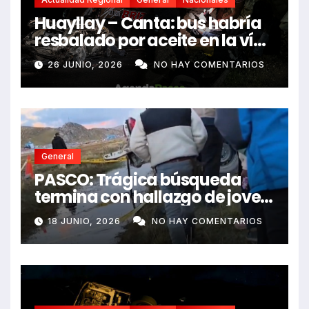
Huayllay – Canta: bus habría
resbalado por aceite en la vía
e impactó auto siniestrado
26 JUNIO, 2026
NO HAY COMENTARIOS
dejando dos fallecidos
General
PASCO: Trágica búsqueda
termina con hallazgo de joven
sin vida en Rancas
18 JUNIO, 2026
NO HAY COMENTARIOS