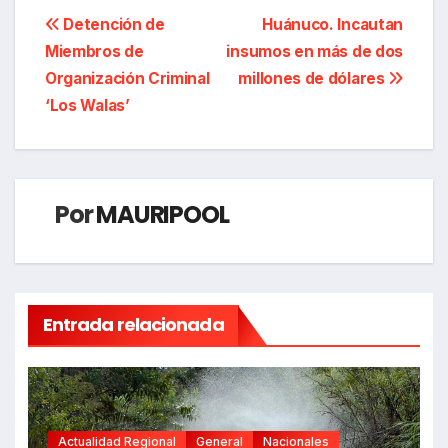
Navegación
Detención de
Huánuco. Incautan
Miembros de
insumos en más de dos
de
Organización Criminal
millones de dólares
entradas
‘Los Walas’
Por
MAURIPOOL
Entrada relacionada
Actualidad Regional
General
Nacionales