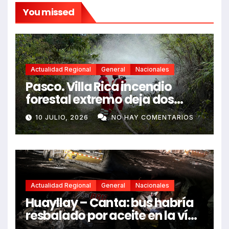
You missed
Actualidad Regional
General
Nacionales
Pasco. Villa Rica incendio
forestal extremo deja dos
fallecidos y heridos
10 JULIO, 2026
NO HAY COMENTARIOS
Actualidad Regional
General
Nacionales
Huayllay – Canta: bus habría
resbalado por aceite en la vía
e impactó auto siniestrado