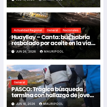
Actualidad Regional
General
Nacionales
Huayllay – Canta: bus habría
resbalado por aceite en la vía e
impactó auto siniestrado
JUN 26, 2026
MAURIPOOL
dejando dos fallecidos
General
PASCO: Trágica búsqueda
termina con hallazgo de joven
sin vida en Rancas
JUN 18, 2026
MAURIPOOL