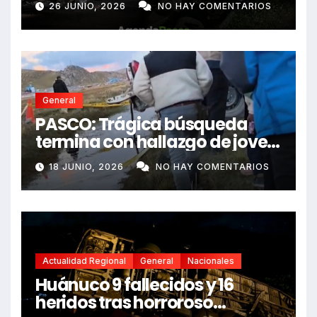
26 JUNIO, 2026
NO HAY COMENTARIOS
dejando dos fallecidos
General
PASCO: Trágica búsqueda
termina con hallazgo de joven
sin vida en Rancas
18 JUNIO, 2026
NO HAY COMENTARIOS
Actualidad Regional
General
Nacionales
Huánuco 9 fallecidos y 16
heridos tras horroroso