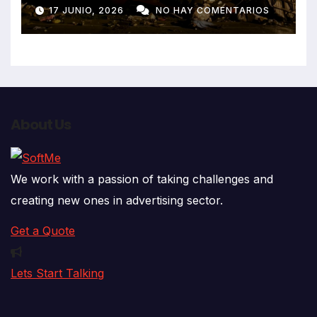
despiste de bus Real Chancas
17 JUNIO, 2026
NO HAY COMENTARIOS
que impactó contra vivienda
About Us
We work with a passion of taking challenges and
creating new ones in advertising sector.
Get a Quote
Lets Start Talking