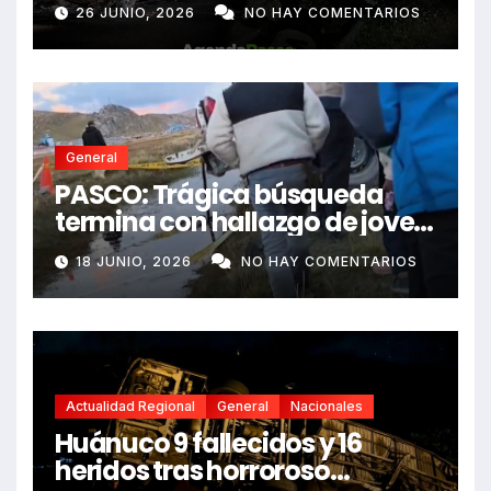
e impactó auto siniestrado
26 JUNIO, 2026
NO HAY COMENTARIOS
dejando dos fallecidos
General
PASCO: Trágica búsqueda
termina con hallazgo de joven
sin vida en Rancas
18 JUNIO, 2026
NO HAY COMENTARIOS
Actualidad Regional
General
Nacionales
Huánuco 9 fallecidos y 16
heridos tras horroroso