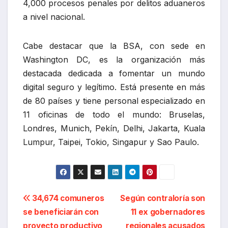
4,000 procesos penales por delitos aduaneros
a nivel nacional.
Cabe destacar que la BSA, con sede en
Washington DC, es la organización más
destacada dedicada a fomentar un mundo
digital seguro y legítimo. Está presente en más
de 80 países y tiene personal especializado en
11 oficinas de todo el mundo: Bruselas,
Londres, Munich, Pekín, Delhi, Jakarta, Kuala
Lumpur, Taipei, Tokio, Singapur y Sao Paulo.
Navegación
34,674 comuneros
Según contraloría son
se beneficiarán con
11 ex gobernadores
de
proyecto productivo
regionales acusados