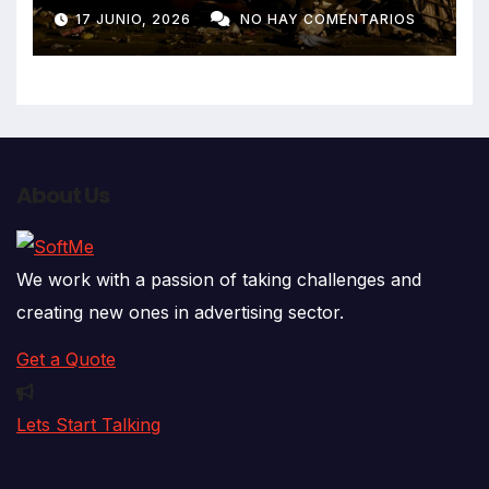
despiste de bus Real Chancas
17 JUNIO, 2026
NO HAY COMENTARIOS
que impactó contra vivienda
About Us
We work with a passion of taking challenges and
creating new ones in advertising sector.
Get a Quote
Lets Start Talking