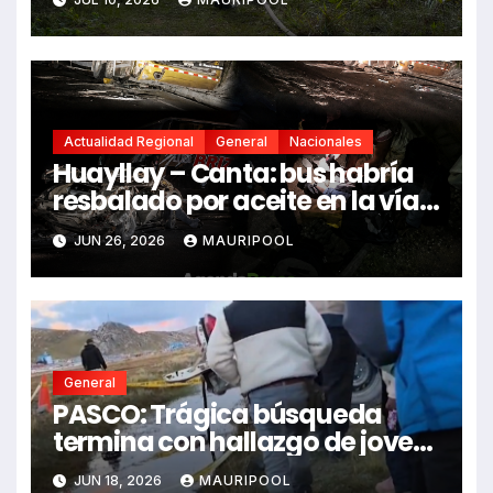
Actualidad Regional
General
Nacionales
Huayllay – Canta: bus habría
resbalado por aceite en la vía e
impactó auto siniestrado
JUN 26, 2026
MAURIPOOL
dejando dos fallecidos
General
PASCO: Trágica búsqueda
termina con hallazgo de joven
sin vida en Rancas
JUN 18, 2026
MAURIPOOL