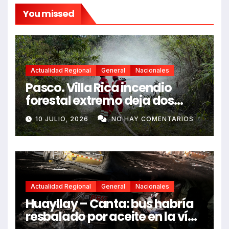
You missed
Actualidad Regional
General
Nacionales
Pasco. Villa Rica incendio
forestal extremo deja dos
fallecidos y heridos
10 JULIO, 2026
NO HAY COMENTARIOS
Actualidad Regional
General
Nacionales
Huayllay – Canta: bus habría
resbalado por aceite en la vía