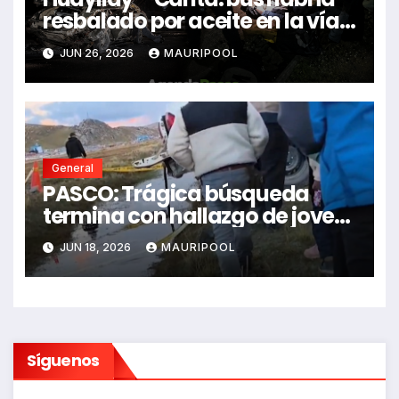
resbalado por aceite en la vía e
impactó auto siniestrado
JUN 26, 2026
MAURIPOOL
dejando dos fallecidos
General
PASCO: Trágica búsqueda
termina con hallazgo de joven
sin vida en Rancas
JUN 18, 2026
MAURIPOOL
Síguenos