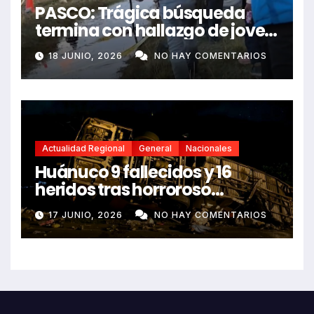
PASCO: Trágica búsqueda
termina con hallazgo de joven
sin vida en Rancas
18 JUNIO, 2026
NO HAY COMENTARIOS
Actualidad Regional
General
Nacionales
Huánuco 9 fallecidos y 16
heridos tras horroroso
despiste de bus Real Chancas
17 JUNIO, 2026
NO HAY COMENTARIOS
que impactó contra vivienda