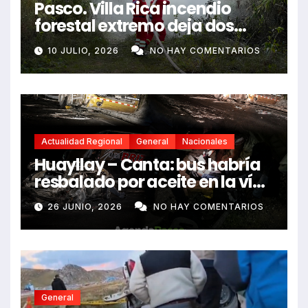
Pasco. Villa Rica incendio
forestal extremo deja dos
fallecidos y heridos
10 JULIO, 2026
NO HAY COMENTARIOS
Actualidad Regional
General
Nacionales
Huayllay – Canta: bus habría
resbalado por aceite en la vía
e impactó auto siniestrado
26 JUNIO, 2026
NO HAY COMENTARIOS
dejando dos fallecidos
General