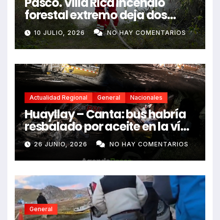
Pasco. Villa Rica incendio
forestal extremo deja dos
fallecidos y heridos
10 JULIO, 2026
NO HAY COMENTARIOS
Actualidad Regional
General
Nacionales
Huayllay – Canta: bus habría
resbalado por aceite en la vía
e impactó auto siniestrado
26 JUNIO, 2026
NO HAY COMENTARIOS
dejando dos fallecidos
General