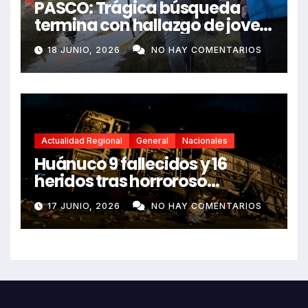
PASCO: Trágica búsqueda
termina con hallazgo de joven
sin vida en Rancas
18 JUNIO, 2026
NO HAY COMENTARIOS
Actualidad Regional
General
Nacionales
Huánuco 9 fallecidos y 16
heridos tras horroroso
despiste de bus Real Chancas
17 JUNIO, 2026
NO HAY COMENTARIOS
que impactó contra vivienda