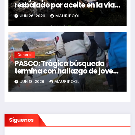
resbalado por aceite en la vía e
impactó auto siniestrado
JUN 26, 2026
MAURIPOOL
dejando dos fallecidos
General
PASCO: Trágica búsqueda
termina con hallazgo de joven
sin vida en Rancas
JUN 18, 2026
MAURIPOOL
Síguenos