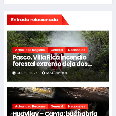
Entrada relacionada
Actualidad Regional
General
Nacionales
Pasco. Villa Rica incendio
forestal extremo deja dos
fallecidos y heridos
JUL 10, 2026
MAURIPOOL
Actualidad Regional
General
Nacionales
Huayllay – Canta: bus habría