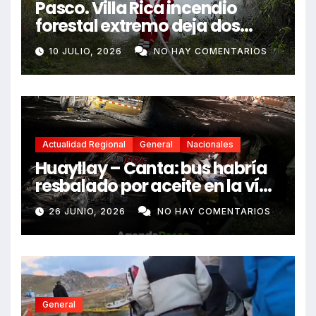
Pasco. Villa Rica incendio
forestal extremo deja dos
fallecidos y heridos
10 JULIO, 2026
NO HAY COMENTARIOS
Actualidad Regional
General
Nacionales
Huayllay – Canta: bus habría
resbalado por aceite en la vía
e impactó auto siniestrado
26 JUNIO, 2026
NO HAY COMENTARIOS
dejando dos fallecidos
General