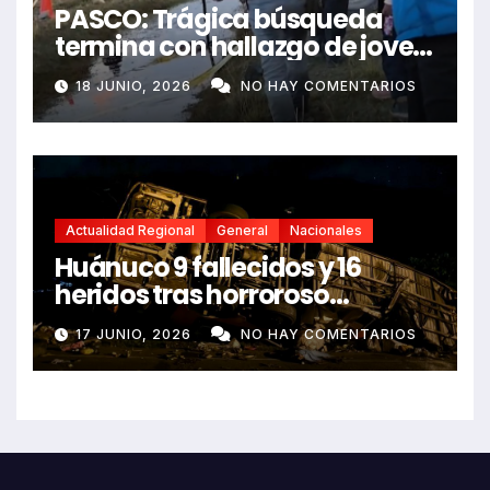
PASCO: Trágica búsqueda
termina con hallazgo de joven
sin vida en Rancas
18 JUNIO, 2026
NO HAY COMENTARIOS
Actualidad Regional
General
Nacionales
Huánuco 9 fallecidos y 16
heridos tras horroroso
despiste de bus Real Chancas
17 JUNIO, 2026
NO HAY COMENTARIOS
que impactó contra vivienda