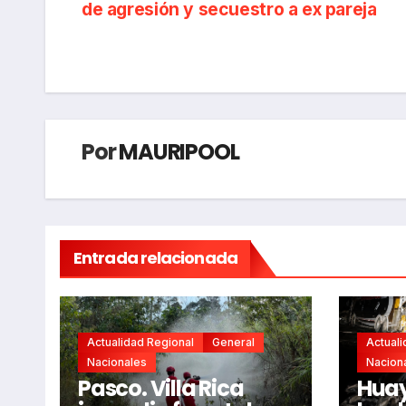
de agresión y secuestro a ex pareja
de
entradas
Por
MAURIPOOL
Entrada relacionada
Actualidad Regional
General
Actuali
Nacionales
Nacion
Pasco. Villa Rica
Huay