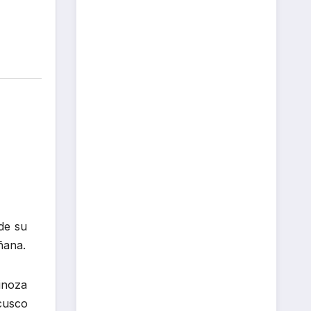
 de su
ñana.
inoza
 cusco