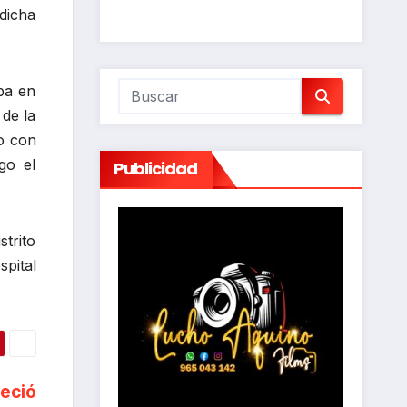
 dicha
aba en
 de la
o con
go el
Publicidad
strito
spital
leció