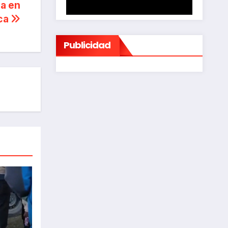
ca en
aca
Publicidad