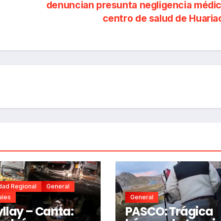
denuncian presunta negligencia médi
centro de salud de Huari
dad Regional
General
ales
General
llay – Canta:
PASCO: Trágica