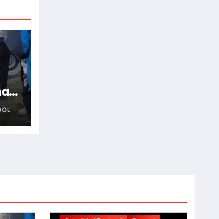
na
OOL