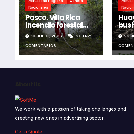
Actualidad Regional
General
Actual
Nacionales
Nacion
Pasco. Villa Rica
Huay
incendio forestal
bus 
extremo deja dos
resb
10 JULIO, 2026
NO HAY
26 J
fallecidos y heridos
en l
auto
COMENTARIOS
COMEN
deja
fall
About Us
We work with a passion of taking challenges and
creating new ones in advertising sector.
Get a Quote