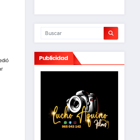
Publicidad
edió
ar