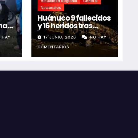
Actualidad Regional
General
Nacionales
Huánuco 9 fallecidos
na
y 16 heridos tras
horroroso despiste
 HAY
17 JUNIO, 2026
NO HAY
de bus Real Chancas
que impactó contra
COMENTARIOS
vivienda