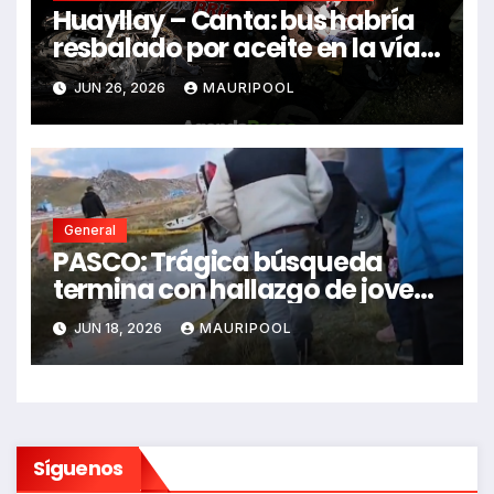
Huayllay – Canta: bus habría
resbalado por aceite en la vía e
impactó auto siniestrado
JUN 26, 2026
MAURIPOOL
dejando dos fallecidos
General
PASCO: Trágica búsqueda
termina con hallazgo de joven
sin vida en Rancas
JUN 18, 2026
MAURIPOOL
Síguenos