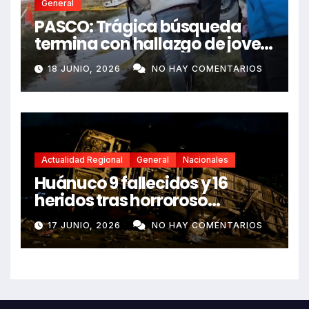
General
PASCO: Trágica búsqueda
termina con hallazgo de joven
sin vida en Rancas
18 JUNIO, 2026
NO HAY COMENTARIOS
Actualidad Regional
General
Nacionales
Huánuco 9 fallecidos y 16
heridos tras horroroso
despiste de bus Real Chancas
17 JUNIO, 2026
NO HAY COMENTARIOS
que impactó contra vivienda