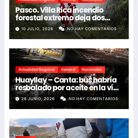
Pasco. Villa Rica incendio
forestal extremo deja dos
fallecidos y heridos
10 JULIO, 2026
NO HAY COMENTARIOS
Actualidad Regional
General
Nacionales
Huayllay – Canta: bus habría
resbalado por aceite en la vía
e impactó auto siniestrado
26 JUNIO, 2026
NO HAY COMENTARIOS
dejando dos fallecidos