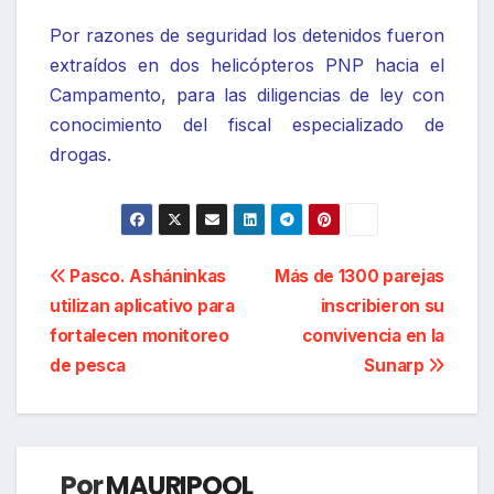
Por razones de seguridad los detenidos fueron
extraídos en dos helicópteros PNP hacia el
Campamento, para las diligencias de ley con
conocimiento del fiscal especializado de
drogas.
Navegación
Pasco. Asháninkas
Más de 1300 parejas
utilizan aplicativo para
inscribieron su
de
fortalecen monitoreo
convivencia en la
entradas
de pesca
Sunarp
Por
MAURIPOOL