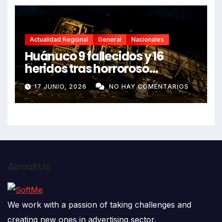
Actualidad Regional
General
Nacionales
Huánuco 9 fallecidos y 16
heridos tras horroroso
despiste de bus Real Chancas
17 JUNIO, 2026
NO HAY COMENTARIOS
que impactó contra vivienda
About Us
We work with a passion of taking challenges and
creating new ones in advertising sector.