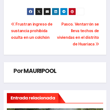
Navegación
Frustran ingreso de
Pasco. Ventarrón se
sustancia prohibida
lleva techos de
de
oculta en un colchón
viviendas en el distrito
entradas
de Huariaca
Por
MAURIPOOL
Entrada relacionada