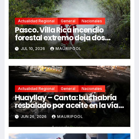
Actualidad Regional
General
Nacionales
Pasco. Villa Rica incendio
forestal extremo deja dos
fallecidos y heridos
JUL 10, 2026
MAURIPOOL
Actualidad Regional
General
Nacionales
Huayllay – Canta: bus habría
resbalado por aceite en la vía e
impactó auto siniestrado
JUN 26, 2026
MAURIPOOL
dejando dos fallecidos