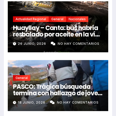
Actualidad Regional
General
Nacionales
Huayllay – Canta: bus habría
resbalado por aceite en la vía
e impactó auto siniestrado
26 JUNIO, 2026
NO HAY COMENTARIOS
dejando dos fallecidos
General
PASCO: Trágica búsqueda
termina con hallazgo de joven
sin vida en Rancas
18 JUNIO, 2026
NO HAY COMENTARIOS