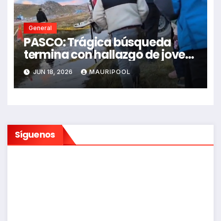
General
PASCO: Trágica búsqueda
termina con hallazgo de joven
sin vida en Rancas
JUN 18, 2026
MAURIPOOL
Síguenos