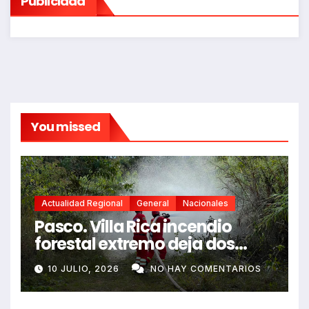
Publicidad
You missed
Actualidad Regional
General
Nacionales
Pasco. Villa Rica incendio
forestal extremo deja dos
fallecidos y heridos
10 JULIO, 2026
NO HAY COMENTARIOS