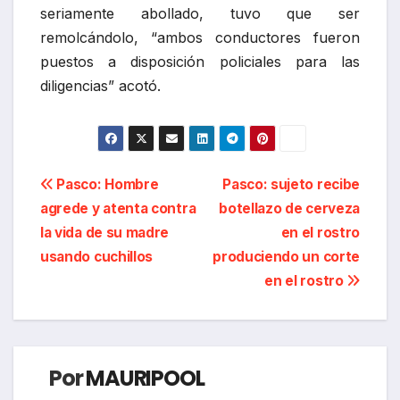
seriamente abollado, tuvo que ser
remolcándolo, “ambos conductores fueron
puestos a disposición policiales para las
diligencias” acotó.
Navegación
Pasco: Hombre
Pasco: sujeto recibe
agrede y atenta contra
botellazo de cerveza
de
la vida de su madre
en el rostro
entradas
usando cuchillos
produciendo un corte
en el rostro
Por
MAURIPOOL