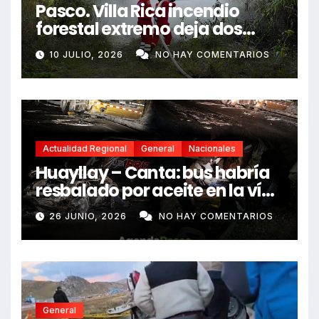
Pasco. Villa Rica incendio
forestal extremo deja dos
fallecidos y heridos
10 JULIO, 2026
NO HAY COMENTARIOS
Actualidad Regional
General
Nacionales
Huayllay – Canta: bus habría
resbalado por aceite en la vía
e impactó auto siniestrado
26 JUNIO, 2026
NO HAY COMENTARIOS
dejando dos fallecidos
General