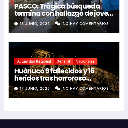
PASCO: Trágica búsqueda
termina con hallazgo de joven
sin vida en Rancas
18 JUNIO, 2026
NO HAY COMENTARIOS
Actualidad Regional
General
Nacionales
Huánuco 9 fallecidos y 16
heridos tras horroroso
despiste de bus Real Chancas
17 JUNIO, 2026
NO HAY COMENTARIOS
que impactó contra vivienda