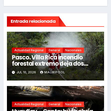
Entrada relacionada
Actualidad Regional
General
Nacionales
Pasco. Villa Rica incendio
forestal extremo deja dos
fallecidos y heridos
JUL 10, 2026
MAURIPOOL
Actualidad Regional
General
Nacionales