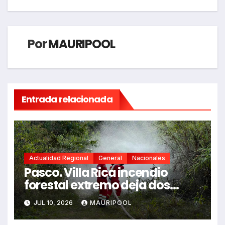
Por
MAURIPOOL
Entrada relacionada
Actualidad Regional
General
Nacionales
Pasco. Villa Rica incendio
forestal extremo deja dos
fallecidos y heridos
JUL 10, 2026
MAURIPOOL