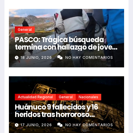
General
PASCO: Trágica búsqueda
termina con hallazgo de joven
sin vida en Rancas
18 JUNIO, 2026
NO HAY COMENTARIOS
Actualidad Regional
General
Nacionales
Huánuco 9 fallecidos y 16
heridos tras horroroso
despiste de bus Real Chancas
17 JUNIO, 2026
NO HAY COMENTARIOS
que impactó contra vivienda