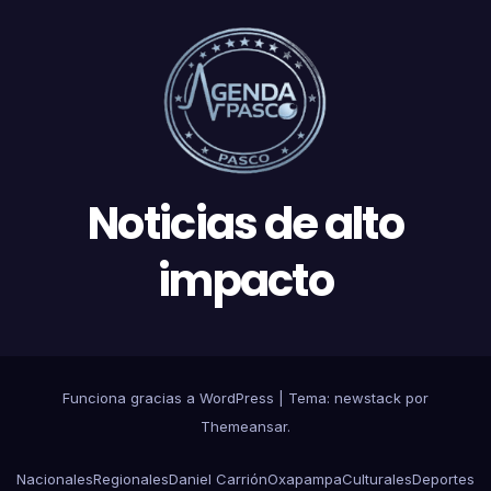
Noticias de alto
impacto
Funciona gracias a WordPress
|
Tema: newstack por
Themeansar
.
Nacionales
Regionales
Daniel Carrión
Oxapampa
Culturales
Deportes