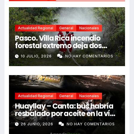
Actualidad Regional
General
Nacionales
Pasco. Villa Rica incendio
forestal extremo deja dos
fallecidos y heridos
10 JULIO, 2026
NO HAY COMENTARIOS
Actualidad Regional
General
Nacionales
Huayllay – Canta: bus habría
resbalado por aceite en la vía
e impactó auto siniestrado
26 JUNIO, 2026
NO HAY COMENTARIOS
dejando dos fallecidos