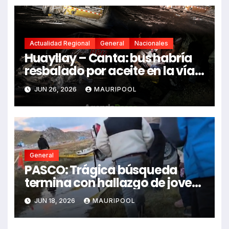
Actualidad Regional
General
Nacionales
Huayllay – Canta: bus habría
resbalado por aceite en la vía e
impactó auto siniestrado
JUN 26, 2026
MAURIPOOL
dejando dos fallecidos
General
PASCO: Trágica búsqueda
termina con hallazgo de joven
sin vida en Rancas
JUN 18, 2026
MAURIPOOL