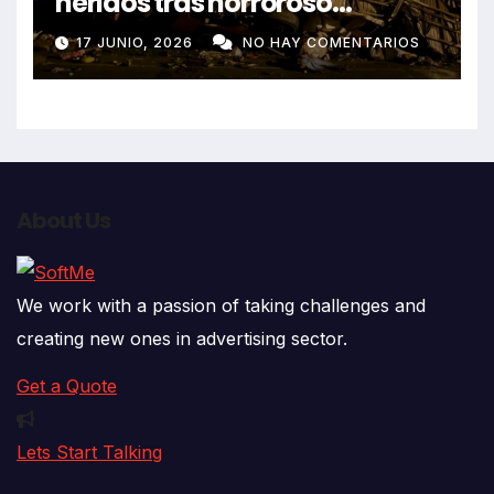
heridos tras horroroso
despiste de bus Real Chancas
17 JUNIO, 2026
NO HAY COMENTARIOS
que impactó contra vivienda
About Us
We work with a passion of taking challenges and
creating new ones in advertising sector.
Get a Quote
Lets Start Talking