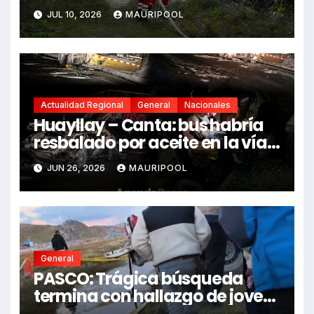
fallecidos y heridos
JUL 10, 2026
MAURIPOOL
Actualidad Regional
General
Nacionales
Huayllay – Canta: bus habría
resbalado por aceite en la vía e
impactó auto siniestrado
JUN 26, 2026
MAURIPOOL
dejando dos fallecidos
General
PASCO: Trágica búsqueda
termina con hallazgo de joven
sin vida en Rancas