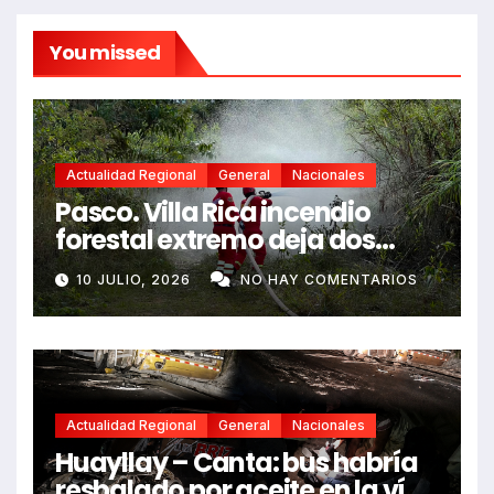
You missed
Actualidad Regional
General
Nacionales
Pasco. Villa Rica incendio
forestal extremo deja dos
fallecidos y heridos
10 JULIO, 2026
NO HAY COMENTARIOS
Actualidad Regional
General
Nacionales
Huayllay – Canta: bus habría
resbalado por aceite en la vía