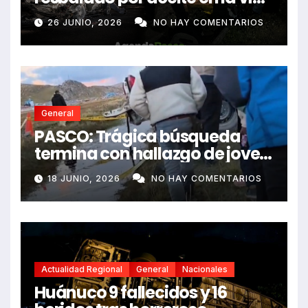
e impactó auto siniestrado
26 JUNIO, 2026
NO HAY COMENTARIOS
dejando dos fallecidos
General
PASCO: Trágica búsqueda
termina con hallazgo de joven
sin vida en Rancas
18 JUNIO, 2026
NO HAY COMENTARIOS
Actualidad Regional
General
Nacionales
Huánuco 9 fallecidos y 16