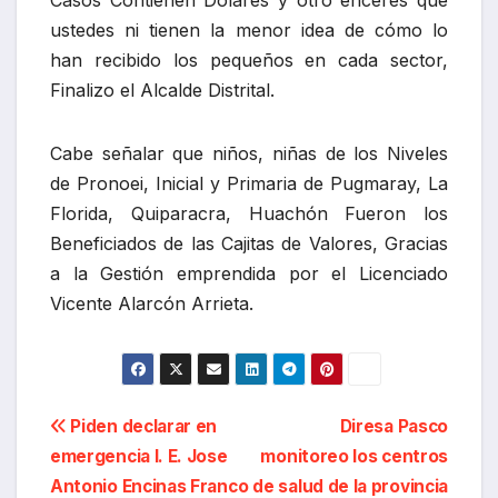
Casos Contienen Dólares y otro enceres que
ustedes ni tienen la menor idea de cómo lo
han recibido los pequeños en cada sector,
Finalizo el Alcalde Distrital.
Cabe señalar que niños, niñas de los Niveles
de Pronoei, Inicial y Primaria de Pugmaray, La
Florida, Quiparacra, Huachón Fueron los
Beneficiados de las Cajitas de Valores, Gracias
a la Gestión emprendida por el Licenciado
Vicente Alarcón Arrieta.
Navegación
Piden declarar en
Diresa Pasco
emergencia I. E. Jose
monitoreo los centros
de
Antonio Encinas Franco
de salud de la provincia