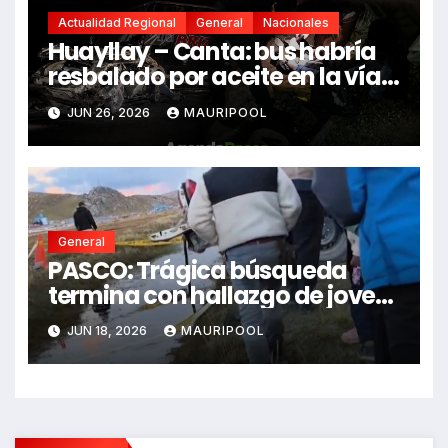
Actualidad Regional
General
Nacionales
Huayllay – Canta: bus habría
resbalado por aceite en la vía e
impactó auto siniestrado
JUN 26, 2026
MAURIPOOL
dejando dos fallecidos
General
PASCO: Trágica búsqueda
termina con hallazgo de joven
sin vida en Rancas
JUN 18, 2026
MAURIPOOL