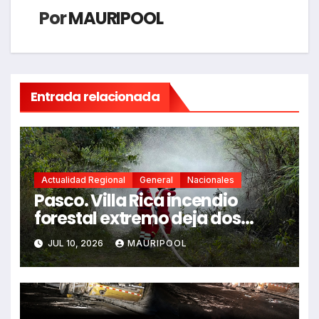
Por
MAURIPOOL
Entrada relacionada
Actualidad Regional
General
Nacionales
Pasco. Villa Rica incendio
forestal extremo deja dos
fallecidos y heridos
JUL 10, 2026
MAURIPOOL