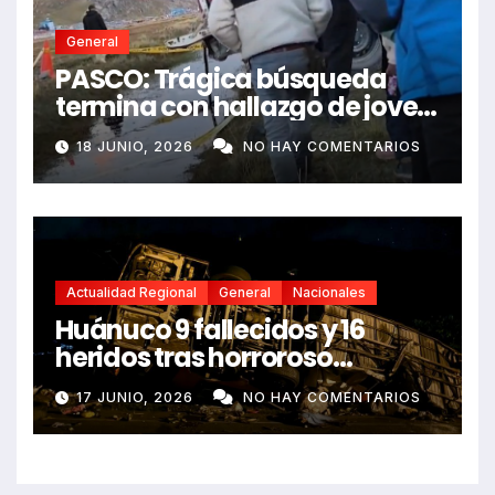
General
PASCO: Trágica búsqueda
termina con hallazgo de joven
sin vida en Rancas
18 JUNIO, 2026
NO HAY COMENTARIOS
Actualidad Regional
General
Nacionales
Huánuco 9 fallecidos y 16
heridos tras horroroso
despiste de bus Real Chancas
17 JUNIO, 2026
NO HAY COMENTARIOS
que impactó contra vivienda