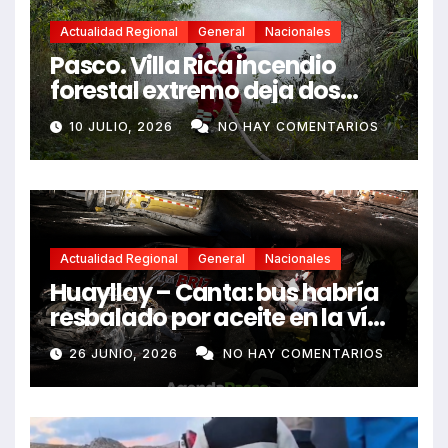
Actualidad Regional
General
Nacionales
Pasco. Villa Rica incendio
forestal extremo deja dos
fallecidos y heridos
10 JULIO, 2026
NO HAY COMENTARIOS
Actualidad Regional
General
Nacionales
Huayllay – Canta: bus habría
resbalado por aceite en la vía
e impactó auto siniestrado
26 JUNIO, 2026
NO HAY COMENTARIOS
dejando dos fallecidos