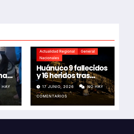
Actualidad Regional
General
Nacionales
Huánuco 9 fallecidos
na
y 16 heridos tras
horroroso despiste
 HAY
17 JUNIO, 2026
NO HAY
de bus Real Chancas
que impactó contra
COMENTARIOS
vivienda