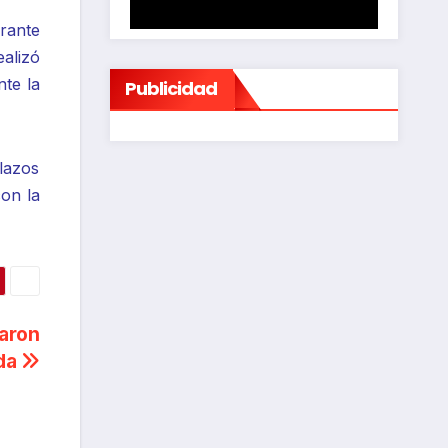
urante
ealizó
nte la
Publicidad
plazos
con la
baron
nda