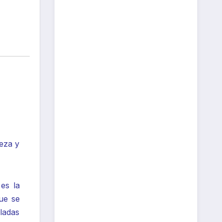
eza y
es la
que se
eladas