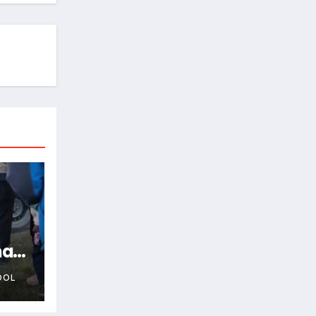
na
OOL