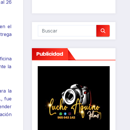
 al 26
en el
trega
Publicidad
ficina
te la
ra la
., fue
ender
ación