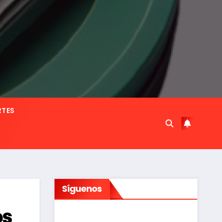
RTES
Síguenos
os