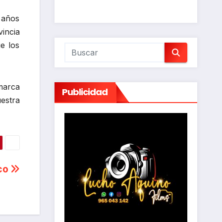
s años
incia
e los
imarca
Publicidad
estra
sco