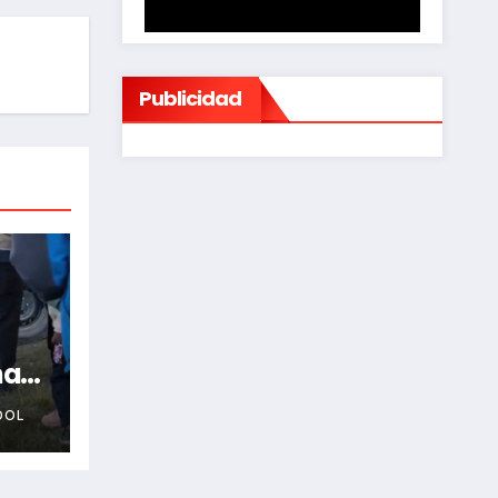
Publicidad
na
OOL