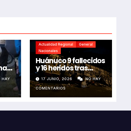
Actualidad Regional
General
Nacionales
Huánuco 9 fallecidos
na
y 16 heridos tras
horroroso despiste
 HAY
17 JUNIO, 2026
NO HAY
de bus Real Chancas
que impactó contra
COMENTARIOS
vivienda