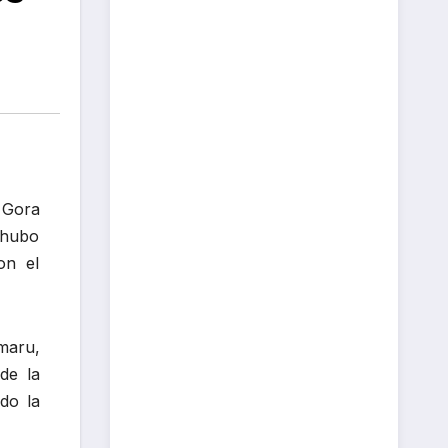
e Gora
 hubo
on el
maru,
de la
do la