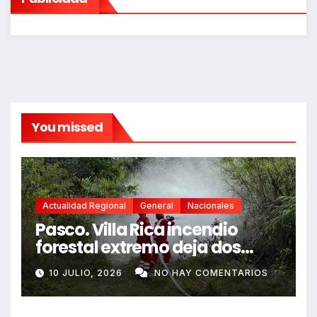
You missed
Actualidad Regional
General
Nacionales
Pasco. Villa Rica incendio
forestal extremo deja dos
fallecidos y heridos
10 JULIO, 2026
NO HAY COMENTARIOS