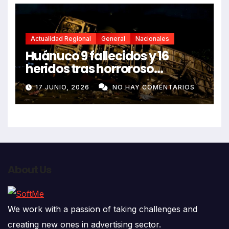
Actualidad Regional
General
Nacionales
Huánuco 9 fallecidos y 16
heridos tras horroroso
despiste de bus Real Chancas
17 JUNIO, 2026
NO HAY COMENTARIOS
que impactó contra vivienda
About Us
We work with a passion of taking challenges and
creating new ones in advertising sector.