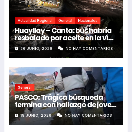
Actualidad Regional
General
Nacionales
Huayllay – Canta: bus habría
resbalado por aceite en la vía
e impactó auto siniestrado
26 JUNIO, 2026
NO HAY COMENTARIOS
dejando dos fallecidos
General
PASCO: Trágica búsqueda
termina con hallazgo de joven
sin vida en Rancas
18 JUNIO, 2026
NO HAY COMENTARIOS