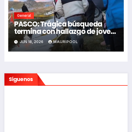
General
PASCO: Trágica búsqueda
termina con hallazgo de joven
sin vida en Rancas
JUN 18, 2026
MAURIPOOL
Síguenos