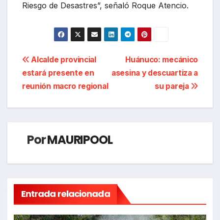
Riesgo de Desastres”, señaló Roque Atencio.
Navegación
Alcalde provincial
Huánuco: mecánico
estará presente en
asesina y descuartiza a
de
reunión macro regional
su pareja
entradas
Por
MAURIPOOL
Entrada relacionada