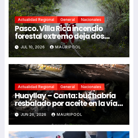
Actualidad Regional
General
Nacionales
Pasco. Villa Rica incendio
forestal extremo deja dos
fallecidos y heridos
JUL 10, 2026
MAURIPOOL
Actualidad Regional
General
Nacionales
Huayllay – Canta: bus habría
resbalado por aceite en la vía e
impactó auto siniestrado
JUN 26, 2026
MAURIPOOL
dejando dos fallecidos