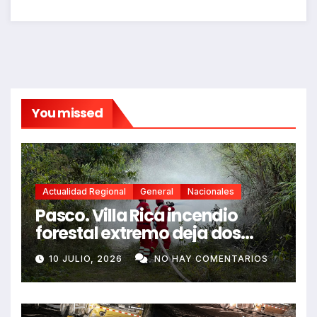
You missed
Actualidad Regional
General
Nacionales
Pasco. Villa Rica incendio
forestal extremo deja dos
fallecidos y heridos
10 JULIO, 2026
NO HAY COMENTARIOS