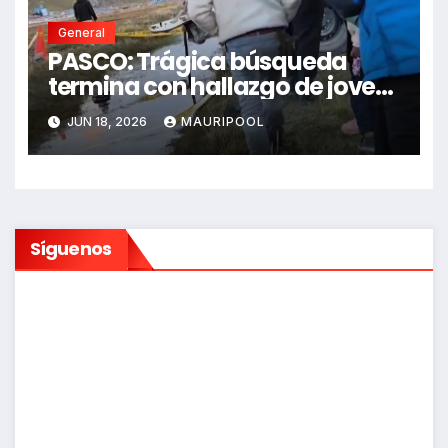
General
PASCO: Trágica búsqueda
termina con hallazgo de joven
sin vida en Rancas
JUN 18, 2026
MAURIPOOL
Síguenos