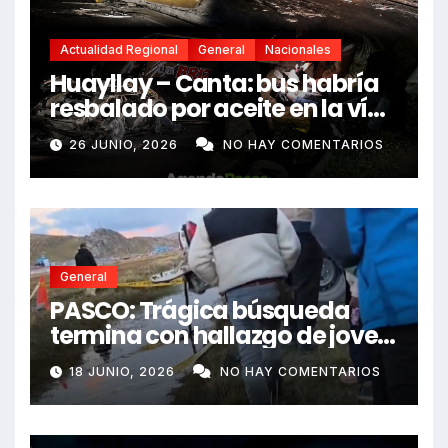
Actualidad Regional
General
Nacionales
Huayllay – Canta: bus habría
resbalado por aceite en la vía
e impactó auto siniestrado
26 JUNIO, 2026
NO HAY COMENTARIOS
dejando dos fallecidos
General
PASCO: Trágica búsqueda
termina con hallazgo de joven
sin vida en Rancas
18 JUNIO, 2026
NO HAY COMENTARIOS