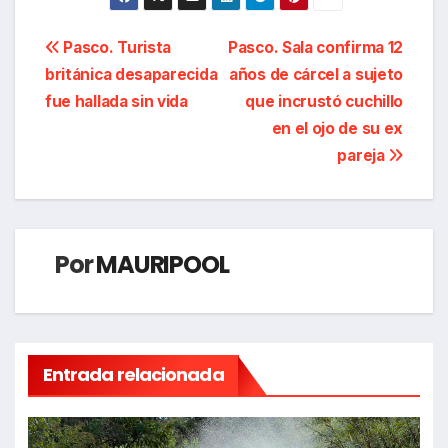
Navegación
Pasco. Turista
Pasco. Sala confirma 12
británica desaparecida
años de cárcel a sujeto
de
fue hallada sin vida
que incrustó cuchillo
entradas
en el ojo de su ex
pareja
Por
MAURIPOOL
Entrada relacionada