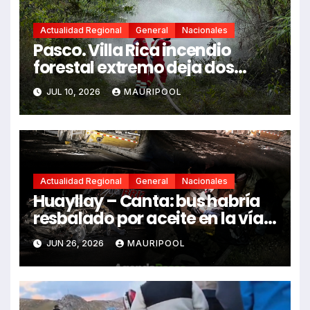
Actualidad Regional
General
Nacionales
Pasco. Villa Rica incendio
forestal extremo deja dos
fallecidos y heridos
JUL 10, 2026
MAURIPOOL
Actualidad Regional
General
Nacionales
Huayllay – Canta: bus habría
resbalado por aceite en la vía e
impactó auto siniestrado
JUN 26, 2026
MAURIPOOL
dejando dos fallecidos