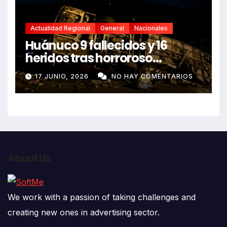
Actualidad Regional
General
Nacionales
Huánuco 9 fallecidos y 16
heridos tras horroroso
despiste de bus Real Chancas
17 JUNIO, 2026
NO HAY COMENTARIOS
que impactó contra vivienda
About Us
We work with a passion of taking challenges and
creating new ones in advertising sector.