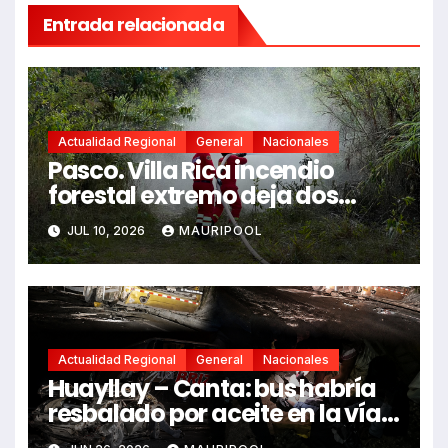
Entrada relacionada
Actualidad Regional
General
Nacionales
Pasco. Villa Rica incendio
forestal extremo deja dos
fallecidos y heridos
JUL 10, 2026
MAURIPOOL
Actualidad Regional
General
Nacionales
Huayllay – Canta: bus habría
resbalado por aceite en la vía e
impactó auto siniestrado