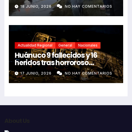
sin vida en Rancas
18 JUNIO, 2026
NO HAY COMENTARIOS
Actualidad Regional
General
Nacionales
Huánuco 9 fallecidos y 16
heridos tras horroroso
despiste de bus Real Chancas
17 JUNIO, 2026
NO HAY COMENTARIOS
que impactó contra vivienda
About Us