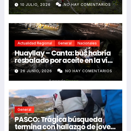
fallecidos y heridos
10 JULIO, 2026
NO HAY COMENTARIOS
Actualidad Regional
General
Nacionales
Huayllay – Canta: bus habría
resbalado por aceite en la vía
e impactó auto siniestrado
26 JUNIO, 2026
NO HAY COMENTARIOS
dejando dos fallecidos
General
PASCO: Trágica búsqueda
termina con hallazgo de joven