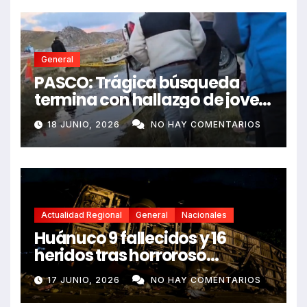
General
PASCO: Trágica búsqueda
termina con hallazgo de joven
sin vida en Rancas
18 JUNIO, 2026
NO HAY COMENTARIOS
Actualidad Regional
General
Nacionales
Huánuco 9 fallecidos y 16
heridos tras horroroso
despiste de bus Real Chancas
17 JUNIO, 2026
NO HAY COMENTARIOS
que impactó contra vivienda