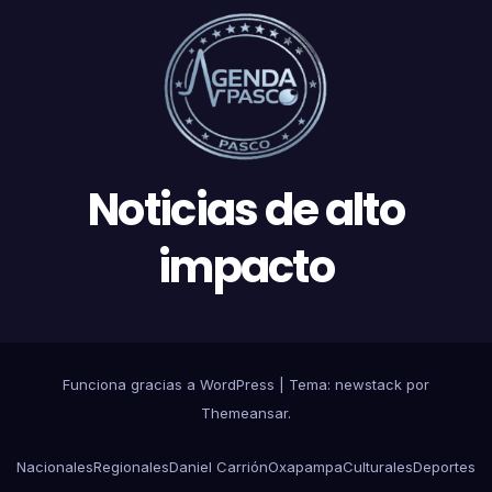
Noticias de alto
impacto
Funciona gracias a WordPress
|
Tema: newstack por
Themeansar
.
Nacionales
Regionales
Daniel Carrión
Oxapampa
Culturales
Deportes