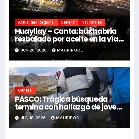
Actualidad Regional
General
Nacionales
Huayllay – Canta: bus habría
resbalado por aceite en la vía e
impactó auto siniestrado
JUN 26, 2026
MAURIPOOL
dejando dos fallecidos
General
PASCO: Trágica búsqueda
termina con hallazgo de joven
sin vida en Rancas
JUN 18, 2026
MAURIPOOL