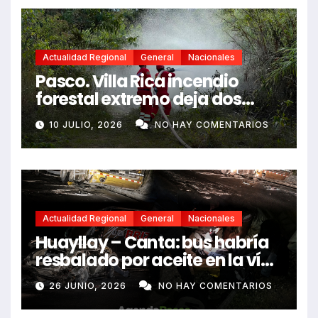
Actualidad Regional
General
Nacionales
Pasco. Villa Rica incendio
forestal extremo deja dos
fallecidos y heridos
10 JULIO, 2026
NO HAY COMENTARIOS
Actualidad Regional
General
Nacionales
Huayllay – Canta: bus habría
resbalado por aceite en la vía
e impactó auto siniestrado
26 JUNIO, 2026
NO HAY COMENTARIOS
dejando dos fallecidos