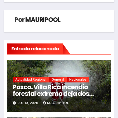
Por
MAURIPOOL
Entrada relacionada
Actualidad Regional
General
Nacionales
Pasco. Villa Rica incendio
forestal extremo deja dos
fallecidos y heridos
JUL 10, 2026
MAURIPOOL