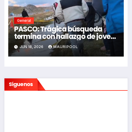
General
PASCO: Trágica búsqueda
termina con hallazgo de joven
sin vida en Rancas
JUN 18, 2026
MAURIPOOL
Síguenos