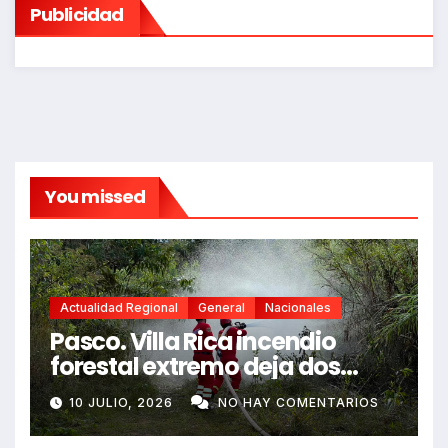
Publicidad
You missed
Actualidad Regional
General
Nacionales
Pasco. Villa Rica incendio
forestal extremo deja dos
fallecidos y heridos
10 JULIO, 2026
NO HAY COMENTARIOS