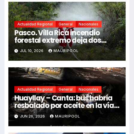
Actualidad Regional
General
Nacionales
Pasco. Villa Rica incendio
forestal extremo deja dos
fallecidos y heridos
JUL 10, 2026
MAURIPOOL
Actualidad Regional
General
Nacionales
Huayllay – Canta: bus habría
resbalado por aceite en la vía e
impactó auto siniestrado
JUN 26, 2026
MAURIPOOL
dejando dos fallecidos