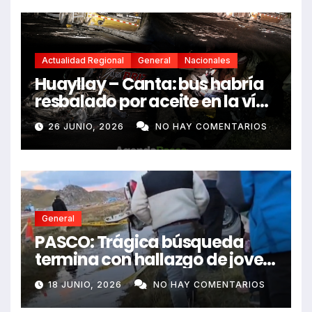
Actualidad Regional
General
Nacionales
Huayllay – Canta: bus habría
resbalado por aceite en la vía
e impactó auto siniestrado
26 JUNIO, 2026
NO HAY COMENTARIOS
dejando dos fallecidos
General
PASCO: Trágica búsqueda
termina con hallazgo de joven
sin vida en Rancas
18 JUNIO, 2026
NO HAY COMENTARIOS