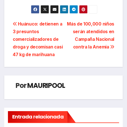
Navegación
Huánuco: detienen a
Más de 100,000 niños
3 presuntos
serán atendidos en
de
comercializadores de
Campaña Nacional
entradas
droga y decomisan casi
contra la Anemia
47 kg de marihuana
Por
MAURIPOOL
Entrada relacionada