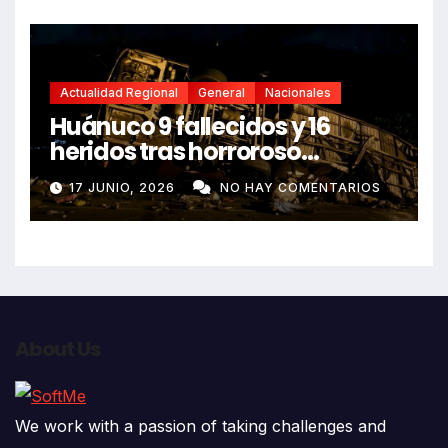
Actualidad Regional
General
Nacionales
Huánuco 9 fallecidos y 16
heridos tras horroroso
despiste de bus Real Chancas
17 JUNIO, 2026
NO HAY COMENTARIOS
que impactó contra vivienda
About Us
We work with a passion of taking challenges and