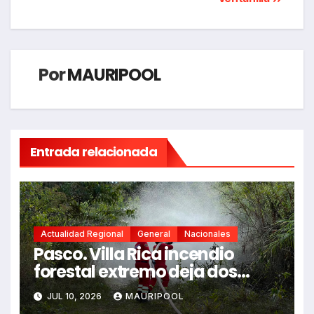
Por
MAURIPOOL
Entrada relacionada
Actualidad Regional
General
Nacionales
Pasco. Villa Rica incendio
forestal extremo deja dos
fallecidos y heridos
JUL 10, 2026
MAURIPOOL