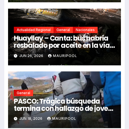
Actualidad Regional
General
Nacionales
Huayllay – Canta: bus habría
resbalado por aceite en la vía e
impactó auto siniestrado
JUN 26, 2026
MAURIPOOL
dejando dos fallecidos
General
PASCO: Trágica búsqueda
termina con hallazgo de joven
sin vida en Rancas
JUN 18, 2026
MAURIPOOL