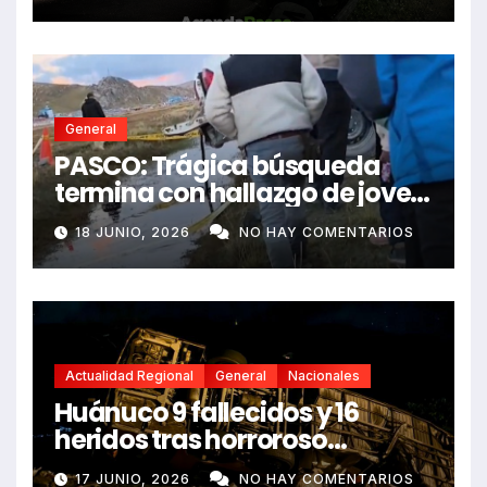
dejando dos fallecidos
General
PASCO: Trágica búsqueda
termina con hallazgo de joven
sin vida en Rancas
18 JUNIO, 2026
NO HAY COMENTARIOS
Actualidad Regional
General
Nacionales
Huánuco 9 fallecidos y 16
heridos tras horroroso
despiste de bus Real Chancas
17 JUNIO, 2026
NO HAY COMENTARIOS