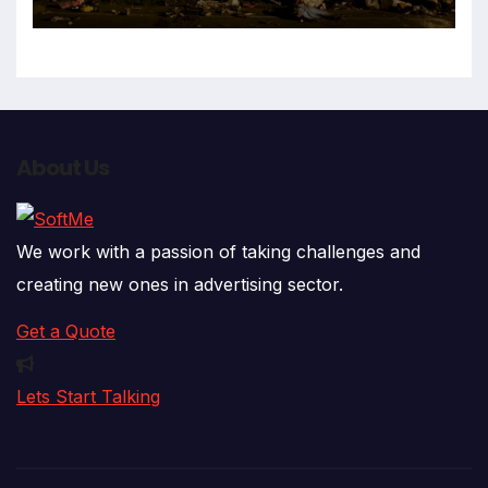
que impactó contra vivienda
About Us
We work with a passion of taking challenges and
creating new ones in advertising sector.
Get a Quote
Lets Start Talking