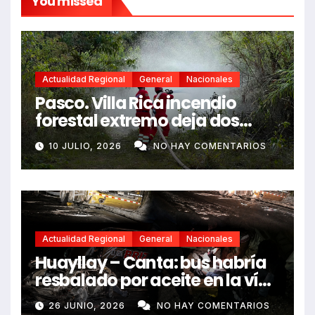
You missed
Actualidad Regional
General
Nacionales
Pasco. Villa Rica incendio
forestal extremo deja dos
fallecidos y heridos
10 JULIO, 2026
NO HAY COMENTARIOS
Actualidad Regional
General
Nacionales
Huayllay – Canta: bus habría
resbalado por aceite en la vía
e impactó auto siniestrado
26 JUNIO, 2026
NO HAY COMENTARIOS