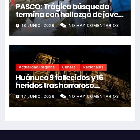
PASCO: Trágica búsqueda
termina con hallazgo de joven
sin vida en Rancas
18 JUNIO, 2026
NO HAY COMENTARIOS
Actualidad Regional
General
Nacionales
Huánuco 9 fallecidos y 16
heridos tras horroroso
despiste de bus Real Chancas
17 JUNIO, 2026
NO HAY COMENTARIOS
que impactó contra vivienda