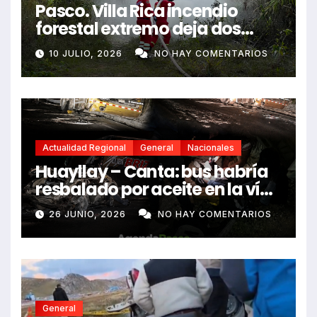
Pasco. Villa Rica incendio
forestal extremo deja dos
fallecidos y heridos
10 JULIO, 2026
NO HAY COMENTARIOS
Actualidad Regional
General
Nacionales
Huayllay – Canta: bus habría
resbalado por aceite en la vía
e impactó auto siniestrado
26 JUNIO, 2026
NO HAY COMENTARIOS
dejando dos fallecidos
General