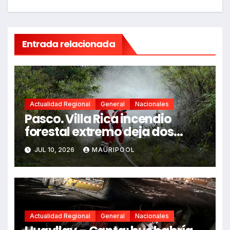
Entrada relacionada
Actualidad Regional
General
Nacionales
Pasco. Villa Rica incendio
forestal extremo deja dos
fallecidos y heridos
JUL 10, 2026
MAURIPOOL
Actualidad Regional
General
Nacionales