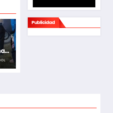
Publicidad
na
OOL