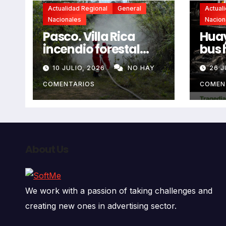
Actualidad Regional
General
Actual
Nacionales
Nacion
Pasco. Villa Rica
Huay
incendio forestal
bus 
extremo deja dos
resb
10 JULIO, 2026
NO HAY
26 J
fallecidos y heridos
en l
auto
COMENTARIOS
COMEN
deja
fall
About Us
We work with a passion of taking challenges and
creating new ones in advertising sector.