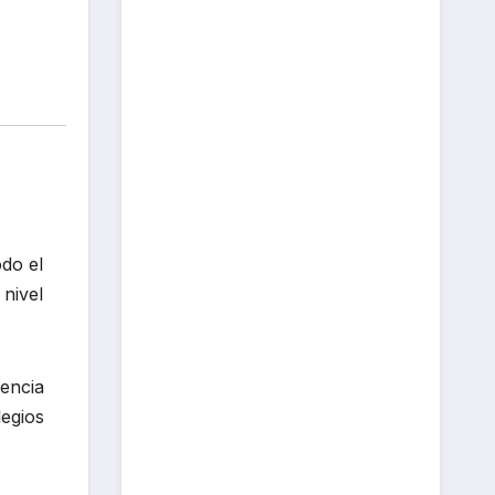
odo el
 nivel
encia
egios