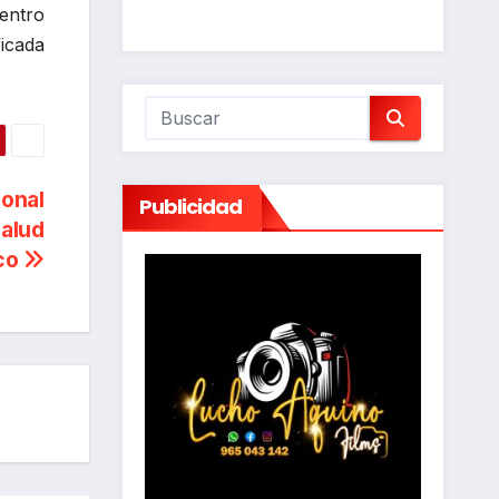
entro
ficada
ional
Publicidad
salud
co