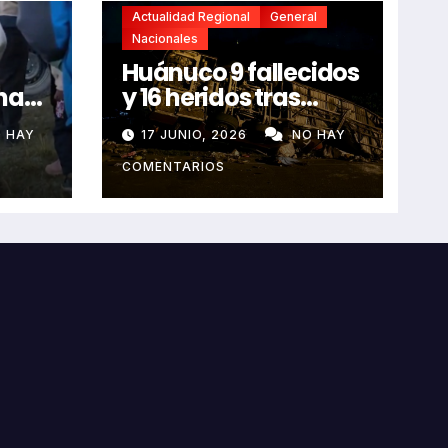
Actualidad Regional
General
Nacionales
Huánuco 9 fallecidos
na
y 16 heridos tras
horroroso despiste
 HAY
17 JUNIO, 2026
NO HAY
de bus Real Chancas
que impactó contra
COMENTARIOS
vivienda