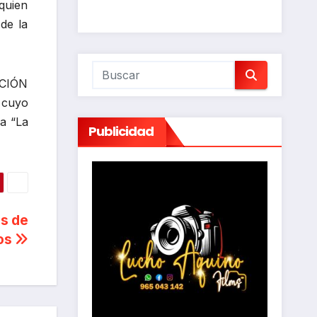
quien
de la
UCIÓN
 cuyo
a “La
Publicidad
es de
ros