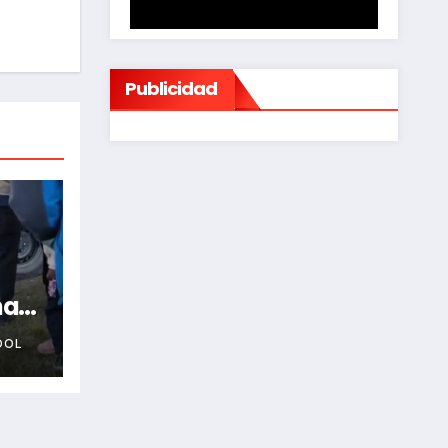
Publicidad
na
OOL