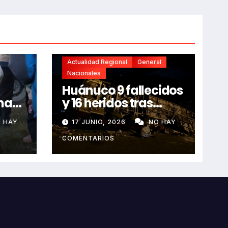
Actualidad Regional
General
Nacionales
Huánuco 9 fallecidos
na
y 16 heridos tras
horroroso despiste
 HAY
17 JUNIO, 2026
NO HAY
de bus Real Chancas
que impactó contra
COMENTARIOS
vivienda