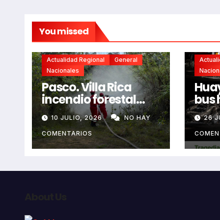
You missed
Actualidad Regional
General
Actual
Nacionales
Nacion
Pasco. Villa Rica
Huay
incendio forestal
bus 
extremo deja dos
resb
10 JULIO, 2026
NO HAY
26 J
fallecidos y heridos
en l
auto
COMENTARIOS
COMEN
deja
fall
About Us