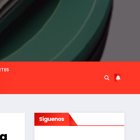
RTES
Síguenos
ía