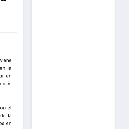
viene
en la
ar en
zo más
on el
de la
os en