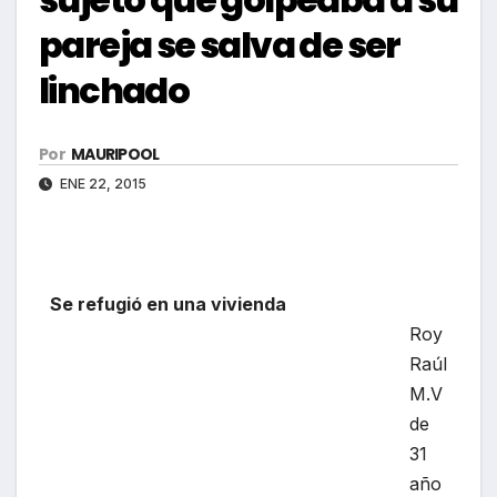
pareja se salva de ser
linchado
Por
MAURIPOOL
ENE 22, 2015
Se refugió en una vivienda
Roy Raúl M.V de 31 años, se salvó de ser
linchado por enardecidos pobladores del AA.
HH José Carlos Mariátegui, cuando golpeaba
a su presunta conviviente Teodolinda T.L. (36),
mal sujeto habría reaccionado así luego que
fuera sorprendido con su amante de iniciales