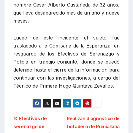
Navegación
Efectivos de
Realizan diagnóstico de
serenazgo de
botadero de Rumiallana
de
Yanacancha detienen
entradas
pelea en discoteca
Por
MAURIPOOL
Entrada relacionada