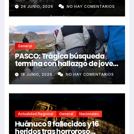
Actualidad Regional
General
Nacionales
Huánuco 9 fallecidos y 16
heridos tras horroroso
despiste de bus Real Chancas
17 JUNIO, 2026
NO HAY COMENTARIOS
que impactó contra vivienda
About Us
We work with a passion of taking challenges and
creating new ones in advertising sector.