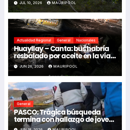
General
PASCO: Trágica búsqueda
termina con hallazgo de joven
sin vida en Rancas
JUN 18, 2026
MAURIPOOL
Síguenos