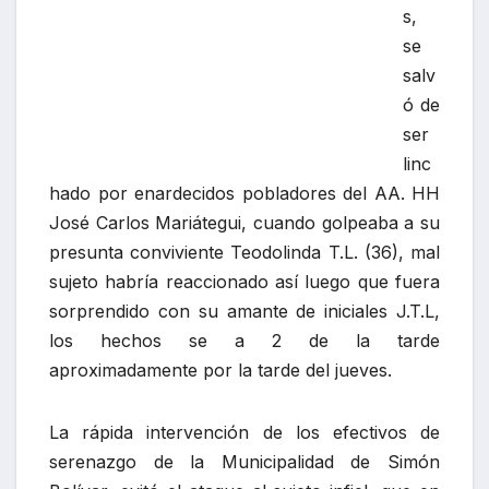
J.T.L, los hechos se a 2 de la tarde
aproximadamente por la tarde del jueves.
La rápida intervención de los efectivos de
serenazgo de la Municipalidad de Simón
Bolívar, evitó el ataque al sujeto infiel, que en
ningún momento mostró arrepentimiento por
su mala conducta, es más atacó cruelmente a
quién es su conviviente, lo que causó la ira y
la indignación de los vecinos y familiares de la
agraviada, generándose una trifulca; Roy se
refugió en la casa de la amante, los
pobladores de Mariátegui dieron aviso a los
Efectivos de Serenazgo quienes a su vez
solicitaron apoyo a los efectivos de la Policía
de la Comisaria de la Esperanza a cargo del