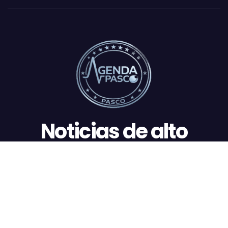
impacto
Funciona gracias a WordPress
|
Tema: newstack por
Themeansar
.
Nacionales
Regionales
Daniel Carrión
Oxapampa
Culturales
Deportes
PUBLICIDAD CONTRATADA | Economía estable, futuro seguro