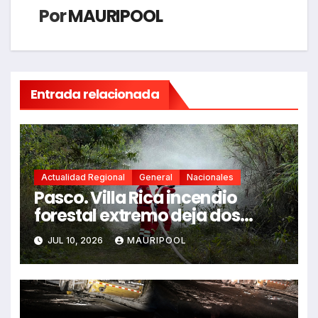
Por
MAURIPOOL
Entrada relacionada
Actualidad Regional
General
Nacionales
Pasco. Villa Rica incendio
forestal extremo deja dos
fallecidos y heridos
JUL 10, 2026
MAURIPOOL