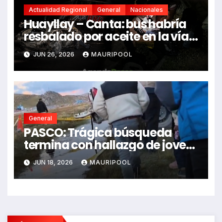
Actualidad Regional
General
Nacionales
Huayllay – Canta: bus habría
resbalado por aceite en la vía e
impactó auto siniestrado
JUN 26, 2026
MAURIPOOL
dejando dos fallecidos
General
PASCO: Trágica búsqueda
termina con hallazgo de joven
sin vida en Rancas
JUN 18, 2026
MAURIPOOL