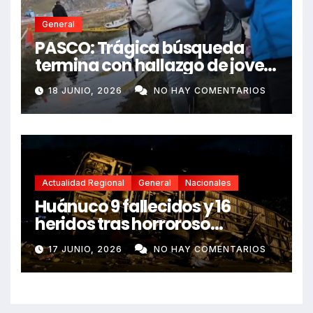
General
PASCO: Trágica búsqueda
termina con hallazgo de joven
sin vida en Rancas
18 JUNIO, 2026
NO HAY COMENTARIOS
Actualidad Regional
General
Nacionales
Huánuco 9 fallecidos y 16
heridos tras horroroso
despiste de bus Real Chancas
17 JUNIO, 2026
NO HAY COMENTARIOS
que impactó contra vivienda