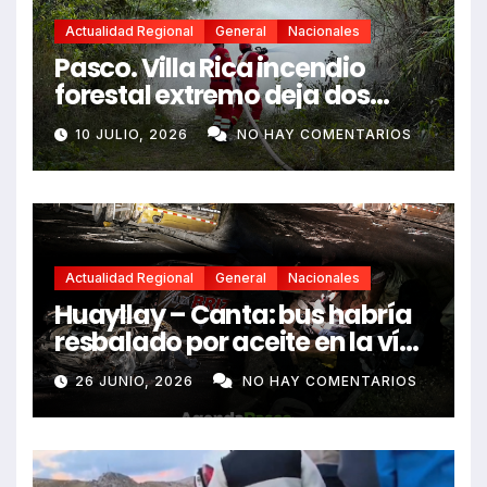
Actualidad Regional
General
Nacionales
Pasco. Villa Rica incendio
forestal extremo deja dos
fallecidos y heridos
10 JULIO, 2026
NO HAY COMENTARIOS
Actualidad Regional
General
Nacionales
Huayllay – Canta: bus habría
resbalado por aceite en la vía
e impactó auto siniestrado
26 JUNIO, 2026
NO HAY COMENTARIOS
dejando dos fallecidos