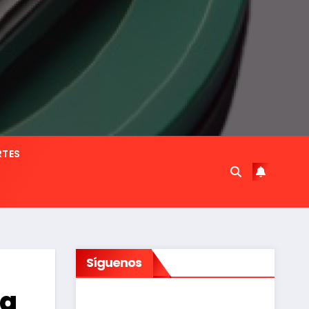
RTES
Síguenos
da