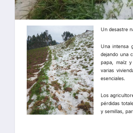
Un desastre na
Una intensa 
dejando una c
papa, maíz y
varias viviend
esenciales.
Los agriculto
pérdidas tota
y semillas, pa