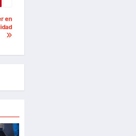
er en
nidad