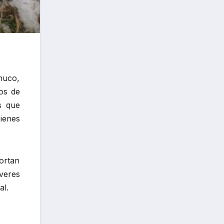
nuco,
vos de
s que
bienes
portan
veres
al.