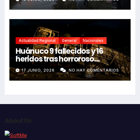
Actualidad Regional
General
Nacionales
Huánuco 9 fallecidos y 16
heridos tras horroroso
despiste de bus Real Chancas
17 JUNIO, 2026
NO HAY COMENTARIOS
que impactó contra vivienda
About Us