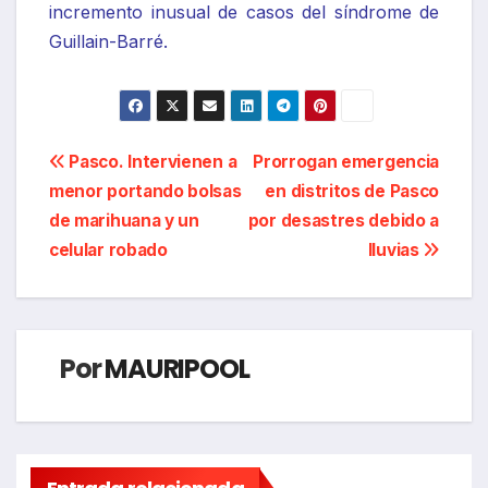
incremento inusual de casos del síndrome de
Guillain-Barré.
Navegación
Pasco. Intervienen a
Prorrogan emergencia
menor portando bolsas
en distritos de Pasco
de
de marihuana y un
por desastres debido a
entradas
celular robado
lluvias
Por
MAURIPOOL