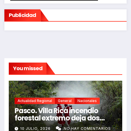
Publicidad
You missed
Actualidad Regional
General
Nacionales
Pasco. Villa Rica incendio
forestal extremo deja dos
fallecidos y heridos
10 JULIO, 2026
NO HAY COMENTARIOS