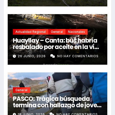
Actualidad Regional
General
Nacionales
Huayllay – Canta: bus habría
resbalado por aceite en la vía
e impactó auto siniestrado
26 JUNIO, 2026
NO HAY COMENTARIOS
dejando dos fallecidos
General
PASCO: Trágica búsqueda
termina con hallazgo de joven
sin vida en Rancas
18 JUNIO, 2026
NO HAY COMENTARIOS