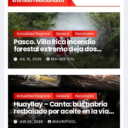
Entrada relacionada
Actualidad Regional
General
Nacionales
Pasco. Villa Rica incendio
forestal extremo deja dos
fallecidos y heridos
JUL 10, 2026
MAURIPOOL
Actualidad Regional
General
Nacionales
Huayllay – Canta: bus habría
resbalado por aceite en la vía e
impactó auto siniestrado
JUN 26, 2026
MAURIPOOL
dejando dos fallecidos