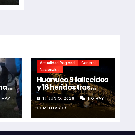
Actualidad Regional
General
Nacionales
Huánuco 9 fallecidos
na
y 16 heridos tras
horroroso despiste
 HAY
17 JUNIO, 2026
NO HAY
de bus Real Chancas
que impactó contra
COMENTARIOS
vivienda