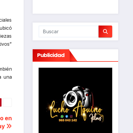
iales
ubicó
iezas
ivos”
Publicidad
mbién
a una
do en
ay