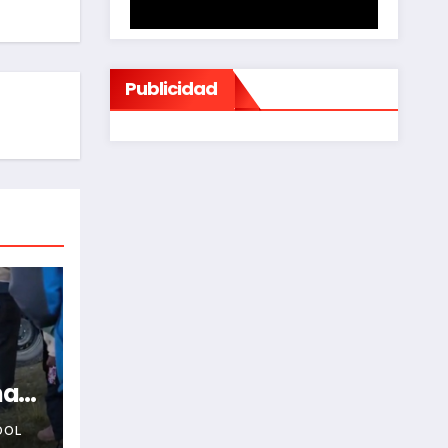
Publicidad
na
OOL