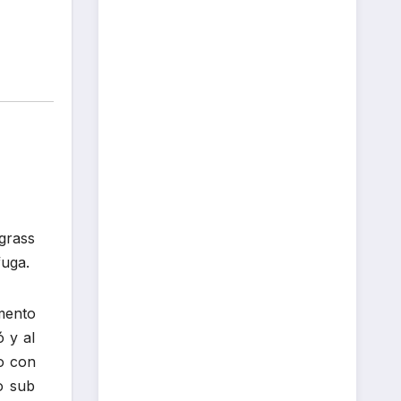
grass
fuga.
mento
ó y al
o con
o sub