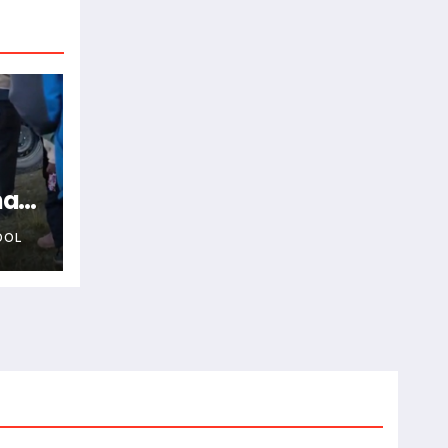
na
OOL