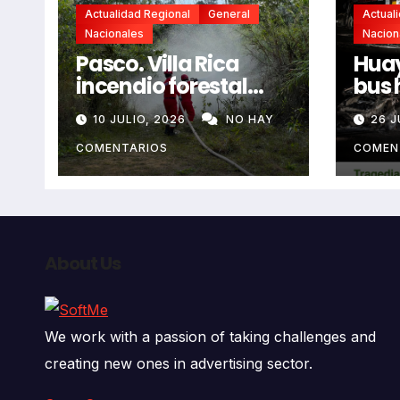
Actualidad Regional
General
Actual
Nacionales
Nacion
Pasco. Villa Rica
Huay
incendio forestal
bus 
extremo deja dos
resb
10 JULIO, 2026
NO HAY
26 J
fallecidos y heridos
en l
auto
COMENTARIOS
COMEN
deja
fall
About Us
We work with a passion of taking challenges and
creating new ones in advertising sector.