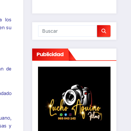
a los
en su
Publicidad
án de
ndado
uano,
sas y