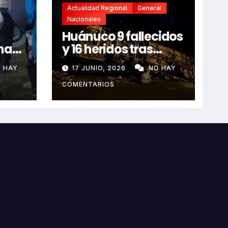
Actualidad Regional
General
Nacionales
Huánuco 9 fallecidos
na
y 16 heridos tras
horroroso despiste
 HAY
17 JUNIO, 2026
NO HAY
de bus Real Chancas
que impactó contra
COMENTARIOS
vivienda