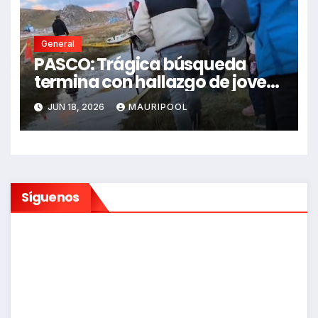
General
PASCO: Trágica búsqueda
termina con hallazgo de joven
sin vida en Rancas
JUN 18, 2026
MAURIPOOL
Síguenos