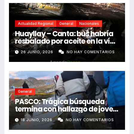
Actualidad Regional
General
Nacionales
Huayllay – Canta: bus habría
resbalado por aceite en la vía
e impactó auto siniestrado
26 JUNIO, 2026
NO HAY COMENTARIOS
dejando dos fallecidos
General
PASCO: Trágica búsqueda
termina con hallazgo de joven
sin vida en Rancas
18 JUNIO, 2026
NO HAY COMENTARIOS