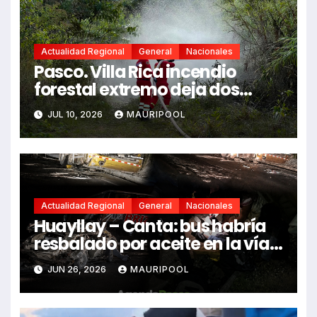
Actualidad Regional
General
Nacionales
Pasco. Villa Rica incendio
forestal extremo deja dos
fallecidos y heridos
JUL 10, 2026
MAURIPOOL
Actualidad Regional
General
Nacionales
Huayllay – Canta: bus habría
resbalado por aceite en la vía e
impactó auto siniestrado
JUN 26, 2026
MAURIPOOL
dejando dos fallecidos