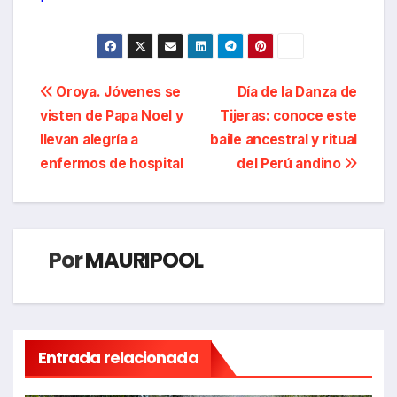
Navegación
Oroya. Jóvenes se
Día de la Danza de
visten de Papa Noel y
Tijeras: conoce este
de
llevan alegría a
baile ancestral y ritual
entradas
enfermos de hospital
del Perú andino
Por
MAURIPOOL
Entrada relacionada