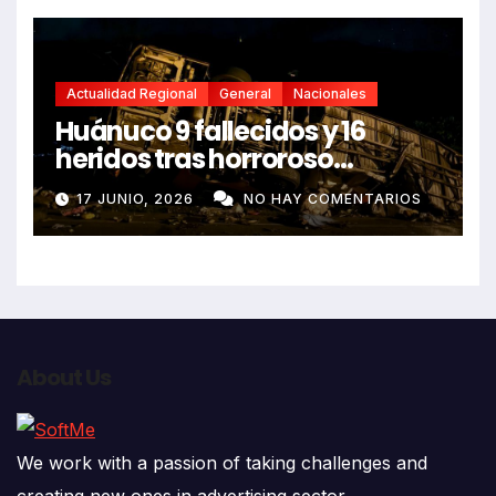
Actualidad Regional
General
Nacionales
Huánuco 9 fallecidos y 16
heridos tras horroroso
despiste de bus Real Chancas
17 JUNIO, 2026
NO HAY COMENTARIOS
que impactó contra vivienda
About Us
We work with a passion of taking challenges and