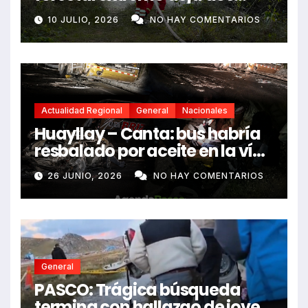
fallecidos y heridos
10 JULIO, 2026
NO HAY COMENTARIOS
Actualidad Regional
General
Nacionales
Huayllay – Canta: bus habría
resbalado por aceite en la vía
e impactó auto siniestrado
26 JUNIO, 2026
NO HAY COMENTARIOS
dejando dos fallecidos
General
PASCO: Trágica búsqueda
termina con hallazgo de joven