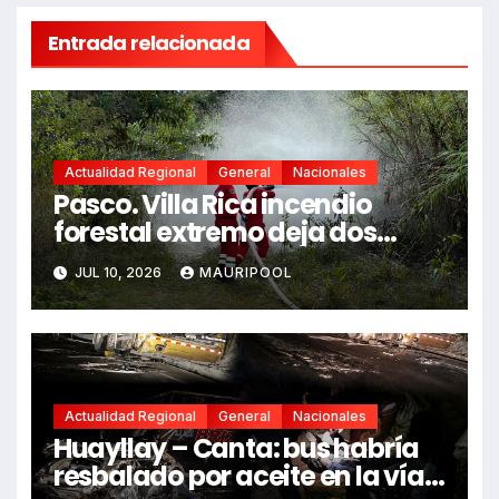
Entrada relacionada
Actualidad Regional
General
Nacionales
Pasco. Villa Rica incendio
forestal extremo deja dos
fallecidos y heridos
JUL 10, 2026
MAURIPOOL
Actualidad Regional
General
Nacionales
Huayllay – Canta: bus habría
resbalado por aceite en la vía e