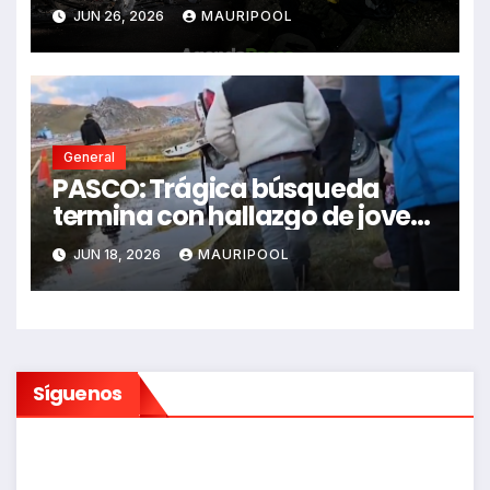
impactó auto siniestrado
JUN 26, 2026
MAURIPOOL
dejando dos fallecidos
General
PASCO: Trágica búsqueda
termina con hallazgo de joven
sin vida en Rancas
JUN 18, 2026
MAURIPOOL
Síguenos