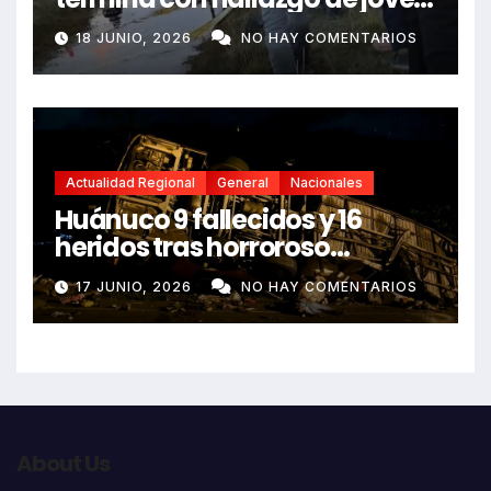
sin vida en Rancas
18 JUNIO, 2026
NO HAY COMENTARIOS
Actualidad Regional
General
Nacionales
Huánuco 9 fallecidos y 16
heridos tras horroroso
despiste de bus Real Chancas
17 JUNIO, 2026
NO HAY COMENTARIOS
que impactó contra vivienda
About Us