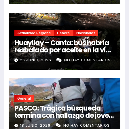
Actualidad Regional
General
Nacionales
Huayllay – Canta: bus habría
resbalado por aceite en la vía
e impactó auto siniestrado
26 JUNIO, 2026
NO HAY COMENTARIOS
dejando dos fallecidos
General
PASCO: Trágica búsqueda
termina con hallazgo de joven
sin vida en Rancas
18 JUNIO, 2026
NO HAY COMENTARIOS