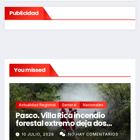
Publicidad
You missed
Actualidad Regional
General
Nacionales
Pasco. Villa Rica incendio
forestal extremo deja dos
fallecidos y heridos
10 JULIO, 2026
NO HAY COMENTARIOS