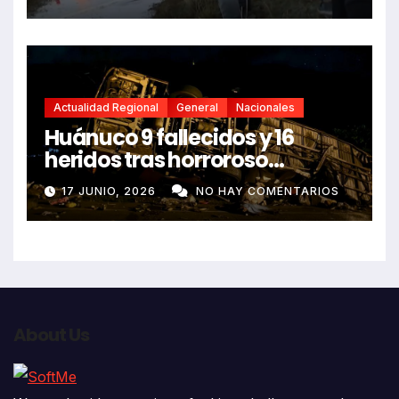
Actualidad Regional
General
Nacionales
Huánuco 9 fallecidos y 16
heridos tras horroroso
despiste de bus Real Chancas
17 JUNIO, 2026
NO HAY COMENTARIOS
que impactó contra vivienda
About Us