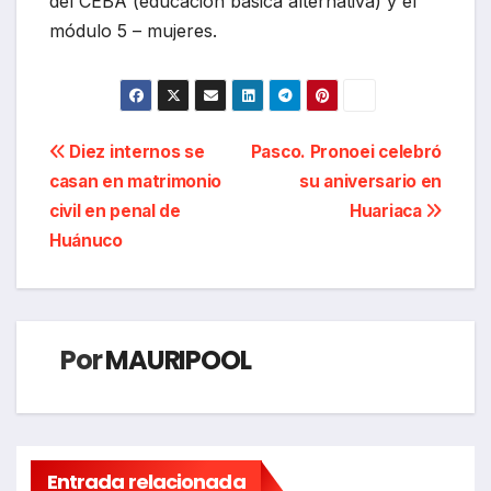
del CEBA (educación básica alternativa) y el
módulo 5 – mujeres.
Navegación
Diez internos se
Pasco. Pronoei celebró
casan en matrimonio
su aniversario en
de
civil en penal de
Huariaca
entradas
Huánuco
Por
MAURIPOOL
Entrada relacionada