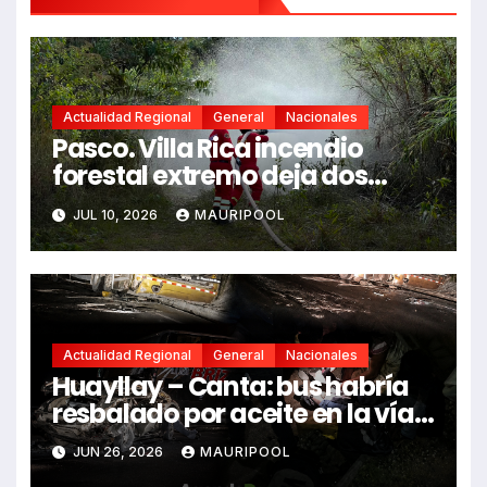
Actualidad Regional
General
Nacionales
Pasco. Villa Rica incendio
forestal extremo deja dos
fallecidos y heridos
JUL 10, 2026
MAURIPOOL
Actualidad Regional
General
Nacionales
Huayllay – Canta: bus habría
resbalado por aceite en la vía e
impactó auto siniestrado
JUN 26, 2026
MAURIPOOL
dejando dos fallecidos