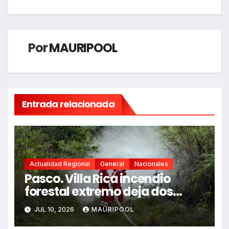
Por
MAURIPOOL
Entrada relacionada
Actualidad Regional
General
Nacionales
Pasco. Villa Rica incendio
forestal extremo deja dos
fallecidos y heridos
JUL 10, 2026
MAURIPOOL