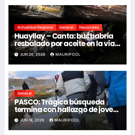
Actualidad Regional
General
Nacionales
Huayllay – Canta: bus habría
resbalado por aceite en la vía e
impactó auto siniestrado
JUN 26, 2026
MAURIPOOL
dejando dos fallecidos
General
PASCO: Trágica búsqueda
termina con hallazgo de joven
sin vida en Rancas
JUN 18, 2026
MAURIPOOL