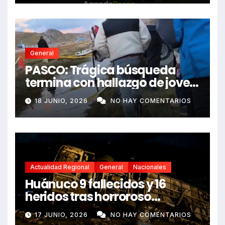
General
PASCO: Trágica búsqueda
termina con hallazgo de joven
sin vida en Rancas
18 JUNIO, 2026
NO HAY COMENTARIOS
Actualidad Regional
General
Nacionales
Huánuco 9 fallecidos y 16
heridos tras horroroso
despiste de bus Real Chancas
17 JUNIO, 2026
NO HAY COMENTARIOS
que impactó contra vivienda