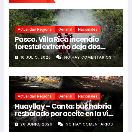
Actualidad Regional
General
Nacionales
Pasco. Villa Rica incendio
forestal extremo deja dos
fallecidos y heridos
10 JULIO, 2026
NO HAY COMENTARIOS
Actualidad Regional
General
Nacionales
Huayllay – Canta: bus habría
resbalado por aceite en la vía
e impactó auto siniestrado
26 JUNIO, 2026
NO HAY COMENTARIOS
dejando dos fallecidos