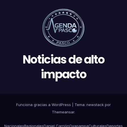
Noticias de alto
impacto
Funciona gracias a WordPress
|
Tema: newstack por
Themeansar
.
Nacionales
Regionales
Daniel Carrión
Oxapampa
Culturales
Deportes