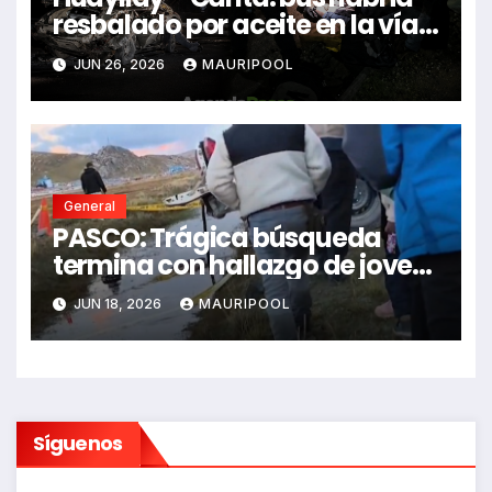
resbalado por aceite en la vía e
impactó auto siniestrado
JUN 26, 2026
MAURIPOOL
dejando dos fallecidos
General
PASCO: Trágica búsqueda
termina con hallazgo de joven
sin vida en Rancas
JUN 18, 2026
MAURIPOOL
Síguenos