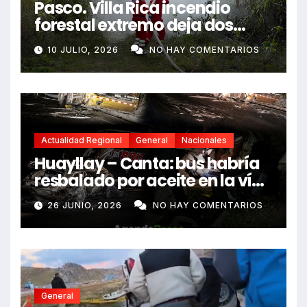
Pasco. Villa Rica incendio
forestal extremo deja dos
fallecidos y heridos
10 JULIO, 2026
NO HAY COMENTARIOS
Actualidad Regional
General
Nacionales
Huayllay – Canta: bus habría
resbalado por aceite en la vía
e impactó auto siniestrado
26 JUNIO, 2026
NO HAY COMENTARIOS
dejando dos fallecidos
General