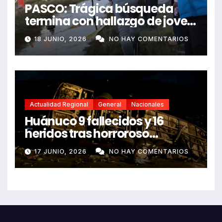
PASCO: Trágica búsqueda
termina con hallazgo de joven
sin vida en Rancas
18 JUNIO, 2026
NO HAY COMENTARIOS
Actualidad Regional
General
Nacionales
Huánuco 9 fallecidos y 16
heridos tras horroroso
despiste de bus Real Chancas
17 JUNIO, 2026
NO HAY COMENTARIOS
que impactó contra vivienda