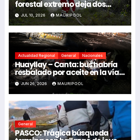
forestal extremo deja dos
fallecidos y heridos
JUL 10, 2026
MAURIPOOL
Actualidad Regional
General
Nacionales
Huayllay – Canta: bus habría
resbalado por aceite en la vía e
impactó auto siniestrado
JUN 26, 2026
MAURIPOOL
dejando dos fallecidos
General
PASCO: Trágica búsqueda