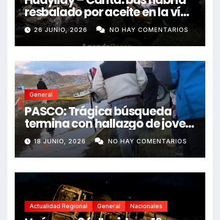
resbalado por aceite en la vía
e impactó auto siniestrado
26 JUNIO, 2026
NO HAY COMENTARIOS
dejando dos fallecidos
General
PASCO: Trágica búsqueda
termina con hallazgo de joven
sin vida en Rancas
18 JUNIO, 2026
NO HAY COMENTARIOS
Actualidad Regional
General
Nacionales