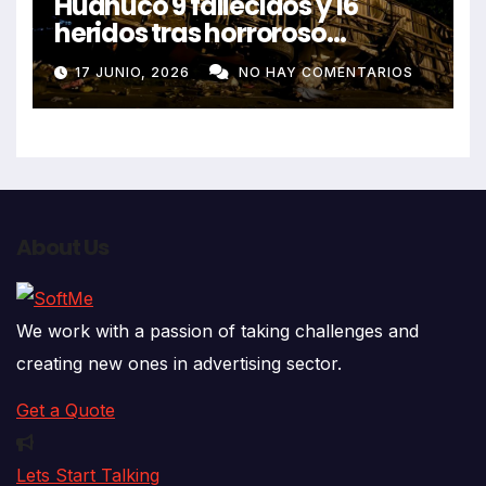
Huánuco 9 fallecidos y 16
heridos tras horroroso
despiste de bus Real Chancas
17 JUNIO, 2026
NO HAY COMENTARIOS
que impactó contra vivienda
About Us
We work with a passion of taking challenges and
creating new ones in advertising sector.
Get a Quote
Lets Start Talking