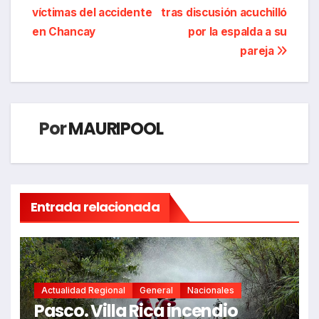
de
víctimas del accidente
tras discusión acuchilló
entradas
en Chancay
por la espalda a su
pareja
Por
MAURIPOOL
Entrada relacionada
Actualidad Regional
General
Nacionales
Pasco. Villa Rica incendio