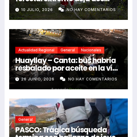
fallecidos y heridos
10 JULIO, 2026
NO HAY COMENTARIOS
Actualidad Regional
General
Nacionales
Huayllay – Canta: bus habría
resbalado por aceite en la vía
e impactó auto siniestrado
26 JUNIO, 2026
NO HAY COMENTARIOS
dejando dos fallecidos
General
PASCO: Trágica búsqueda