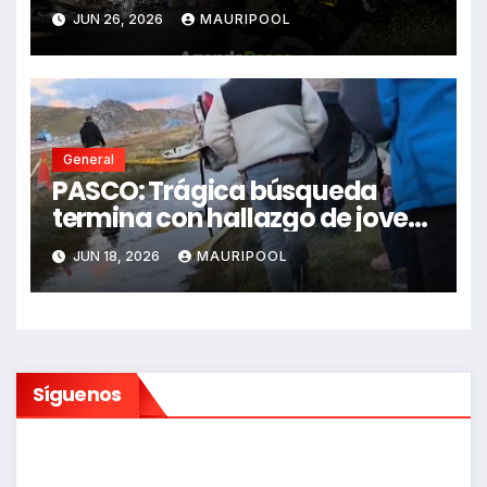
impactó auto siniestrado
JUN 26, 2026
MAURIPOOL
dejando dos fallecidos
General
PASCO: Trágica búsqueda
termina con hallazgo de joven
sin vida en Rancas
JUN 18, 2026
MAURIPOOL
Síguenos