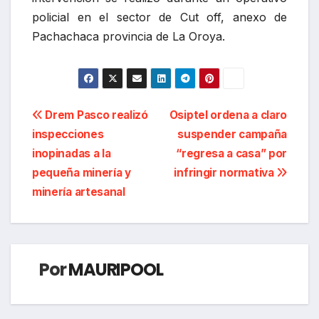
policial en el sector de Cut off, anexo de
Pachachaca provincia de La Oroya.
Navegación
Drem Pasco realizó
Osiptel ordena a claro
inspecciones
suspender campaña
de
inopinadas a la
“regresa a casa” por
entradas
pequeña minería y
infringir normativa
minería artesanal
Por
MAURIPOOL