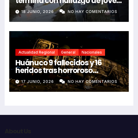
termina con hallazgo de joven
sin vida en Rancas
18 JUNIO, 2026
NO HAY COMENTARIOS
Actualidad Regional
General
Nacionales
Huánuco 9 fallecidos y 16
heridos tras horroroso
despiste de bus Real Chancas
17 JUNIO, 2026
NO HAY COMENTARIOS
que impactó contra vivienda
About Us