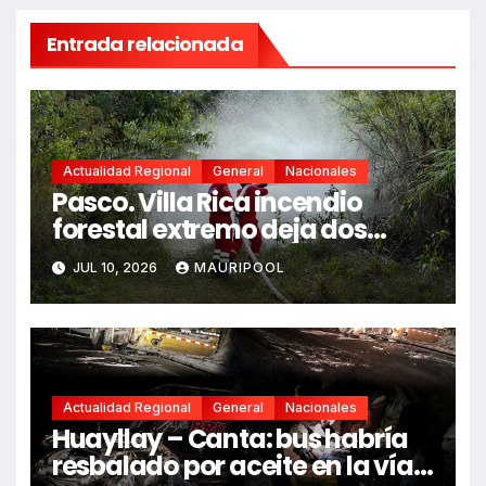
Entrada relacionada
Actualidad Regional
General
Nacionales
Pasco. Villa Rica incendio
forestal extremo deja dos
fallecidos y heridos
JUL 10, 2026
MAURIPOOL
Actualidad Regional
General
Nacionales
Huayllay – Canta: bus habría
resbalado por aceite en la vía e