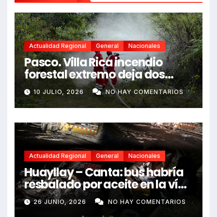
Actualidad Regional
General
Nacionales
Pasco. Villa Rica incendio
forestal extremo deja dos
fallecidos y heridos
10 JULIO, 2026
NO HAY COMENTARIOS
Actualidad Regional
General
Nacionales
Huayllay – Canta: bus habría
resbalado por aceite en la vía
e impactó auto siniestrado
26 JUNIO, 2026
NO HAY COMENTARIOS
dejando dos fallecidos