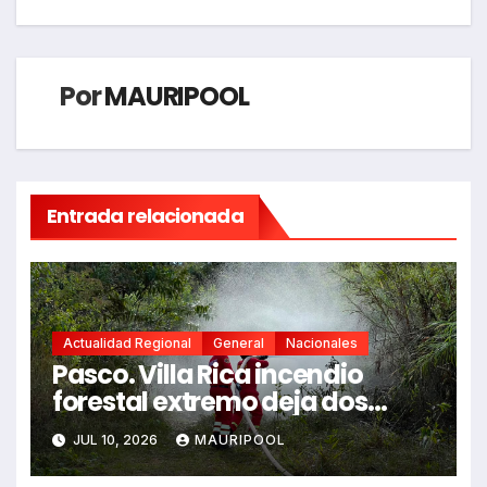
entradas
Por
MAURIPOOL
Entrada relacionada
Actualidad Regional
General
Nacionales
Pasco. Villa Rica incendio
forestal extremo deja dos
fallecidos y heridos
JUL 10, 2026
MAURIPOOL