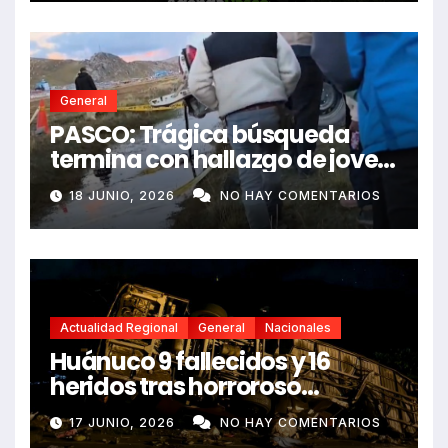
General
PASCO: Trágica búsqueda
termina con hallazgo de joven
sin vida en Rancas
18 JUNIO, 2026
NO HAY COMENTARIOS
Actualidad Regional
General
Nacionales
Huánuco 9 fallecidos y 16
heridos tras horroroso
despiste de bus Real Chancas
17 JUNIO, 2026
NO HAY COMENTARIOS
que impactó contra vivienda