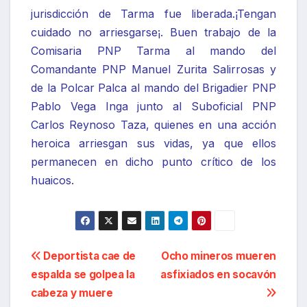
jurisdicción de Tarma fue liberada.¡Tengan
cuidado no arriesgarse¡. Buen trabajo de la
Comisaria PNP Tarma al mando del
Comandante PNP Manuel Zurita Salirrosas y
de la Polcar Palca al mando del Brigadier PNP
Pablo Vega Inga junto al Suboficial PNP
Carlos Reynoso Taza, quienes en una acción
heroica arriesgan sus vidas, ya que ellos
permanecen en dicho punto crítico de los
huaicos.
Navegación
Deportista cae de
Ocho mineros mueren
espalda se golpea la
asfixiados en socavón
de
cabeza y muere