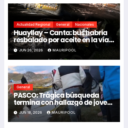
Actualidad Regional
General
Nacionales
Huayllay – Canta: bus habría
resbalado por aceite en la vía e
impactó auto siniestrado
JUN 26, 2026
MAURIPOOL
dejando dos fallecidos
General
PASCO: Trágica búsqueda
termina con hallazgo de joven
sin vida en Rancas
JUN 18, 2026
MAURIPOOL