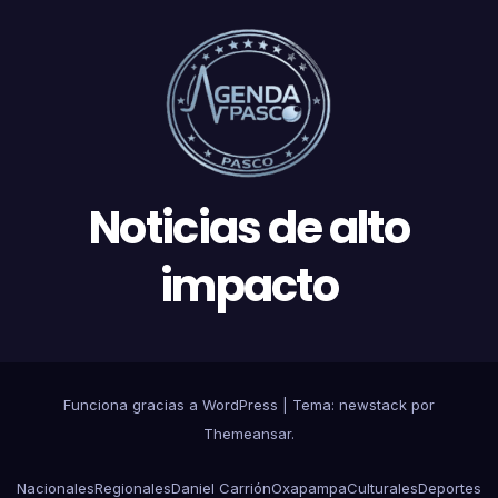
Noticias de alto
impacto
Funciona gracias a WordPress
|
Tema: newstack por
Themeansar
.
Nacionales
Regionales
Daniel Carrión
Oxapampa
Culturales
Deportes