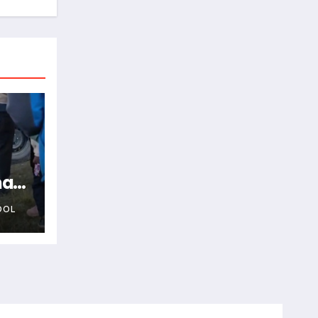
na
OOL