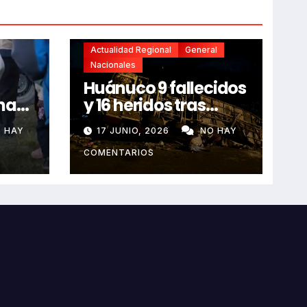
Actualidad Regional
General
Nacionales
Huánuco 9 fallecidos
na
y 16 heridos tras
horroroso despiste
 HAY
17 JUNIO, 2026
NO HAY
de bus Real Chancas
que impactó contra
COMENTARIOS
vivienda