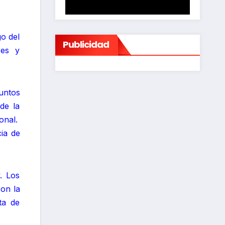
go del
Publicidad
res y
untos
de la
onal.
ia de
. Los
con la
ta de