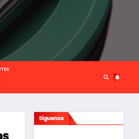
RTES
Síguenos
os