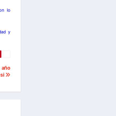
on lo
dad y
e año
asi