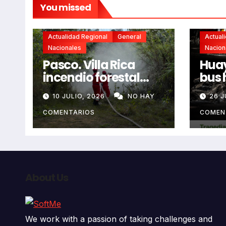
You missed
Actualidad Regional
General
Actual
Nacionales
Nacion
Pasco. Villa Rica
Huay
incendio forestal
bus 
extremo deja dos
resb
10 JULIO, 2026
NO HAY
26 J
fallecidos y heridos
en l
auto
COMENTARIOS
COMEN
deja
fall
About Us
We work with a passion of taking challenges and