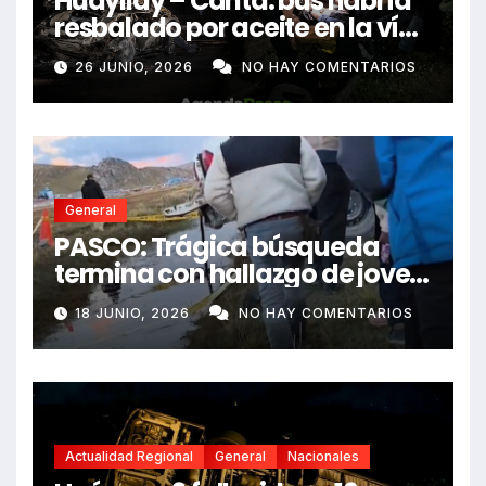
Huayllay – Canta: bus habría
resbalado por aceite en la vía
e impactó auto siniestrado
26 JUNIO, 2026
NO HAY COMENTARIOS
dejando dos fallecidos
General
PASCO: Trágica búsqueda
termina con hallazgo de joven
sin vida en Rancas
18 JUNIO, 2026
NO HAY COMENTARIOS
Actualidad Regional
General
Nacionales