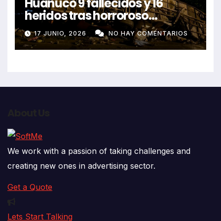
Huánuco 9 fallecidos y 16
heridos tras horroroso
despiste de bus Real Chancas
17 JUNIO, 2026
NO HAY COMENTARIOS
que impactó contra vivienda
About Us
We work with a passion of taking challenges and
creating new ones in advertising sector.
Get a Quote
Lets Start Talking