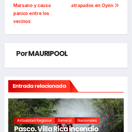
de
Marsano y causa
atrapados en Oyón
entradas
pánico entre los
vecinos
Por
MAURIPOOL
Entrada relacionada
Actualidad Regional
General
Nacionales
Pasco. Villa Rica incendio