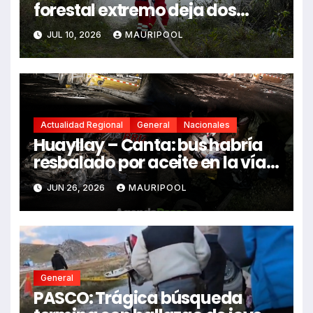
forestal extremo deja dos
fallecidos y heridos
JUL 10, 2026
MAURIPOOL
Actualidad Regional
General
Nacionales
Huayllay – Canta: bus habría
resbalado por aceite en la vía e
impactó auto siniestrado
JUN 26, 2026
MAURIPOOL
dejando dos fallecidos
General
PASCO: Trágica búsqueda