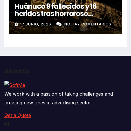
Huánuco 9 fallecidos y 16
heridos tras horroroso
despiste de bus Real Chancas
17 JUNIO, 2026
NO HAY COMENTARIOS
que impactó contra vivienda
About Us
We work with a passion of taking challenges and
creating new ones in advertising sector.
Get a Quote