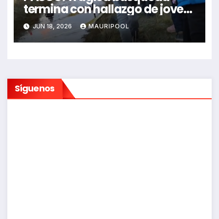
termina con hallazgo de joven
sin vida en Rancas
JUN 18, 2026
MAURIPOOL
Síguenos