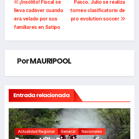
Navegación
¡Insólito! Fiscal se
Pasco. Julio se realiza
lleva cadáver cuando
torneo clasificatorio de
de
era velado por sus
pro evolution soccer
entradas
familiares en Satipo
Por
MAURIPOOL
Entrada relacionada
Actualidad Regional
General
Nacionales