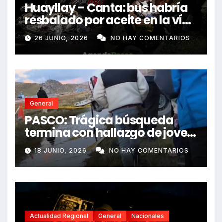
Huayllay – Canta: bus habría
resbalado por aceite en la vía
e impactó auto siniestrado
26 JUNIO, 2026
NO HAY COMENTARIOS
dejando dos fallecidos
General
PASCO: Trágica búsqueda
termina con hallazgo de joven
sin vida en Rancas
18 JUNIO, 2026
NO HAY COMENTARIOS
Actualidad Regional
General
Nacionales