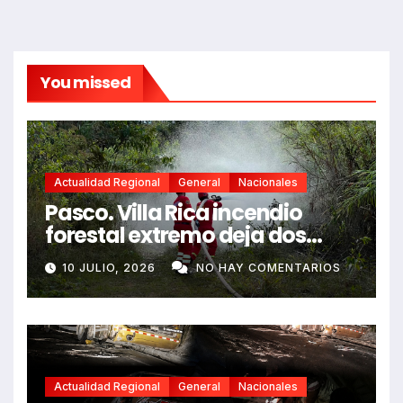
You missed
Actualidad Regional
General
Nacionales
Pasco. Villa Rica incendio
forestal extremo deja dos
fallecidos y heridos
10 JULIO, 2026
NO HAY COMENTARIOS
Actualidad Regional
General
Nacionales