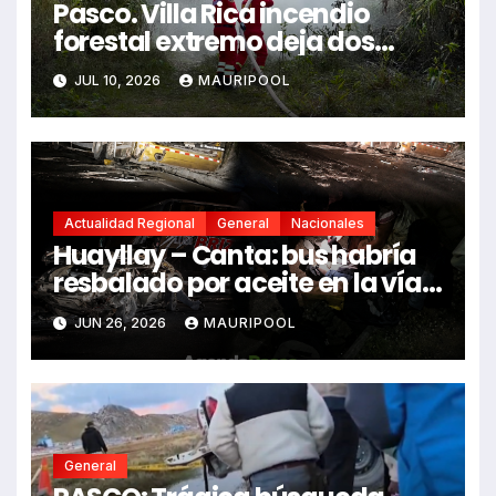
Pasco. Villa Rica incendio
forestal extremo deja dos
fallecidos y heridos
JUL 10, 2026
MAURIPOOL
Actualidad Regional
General
Nacionales
Huayllay – Canta: bus habría
resbalado por aceite en la vía e
impactó auto siniestrado
JUN 26, 2026
MAURIPOOL
dejando dos fallecidos
General