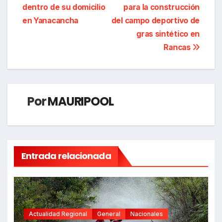
de
dentro de su domicilio
para la construcción
entradas
en Yanacancha
del campo deportivo de
gras sintético en
Rancas
Por
MAURIPOOL
Entrada relacionada
Actualidad Regional
General
Nacionales