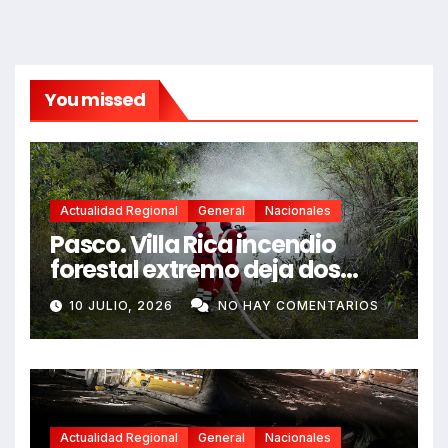
You missed
Actualidad Regional
General
Nacionales
Pasco. Villa Rica incendio
forestal extremo deja dos
fallecidos y heridos
10 JULIO, 2026
NO HAY COMENTARIOS
Actualidad Regional
General
Nacionales