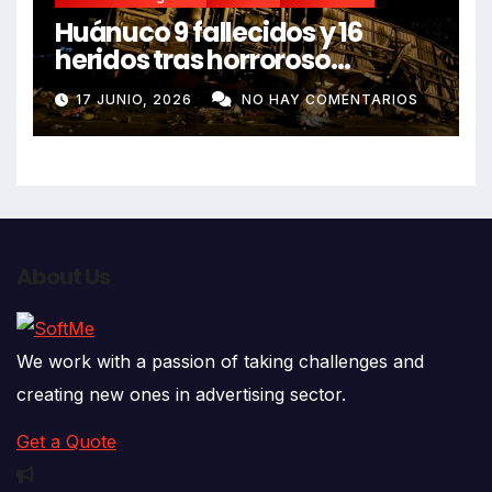
Huánuco 9 fallecidos y 16
heridos tras horroroso
despiste de bus Real Chancas
17 JUNIO, 2026
NO HAY COMENTARIOS
que impactó contra vivienda
About Us
We work with a passion of taking challenges and
creating new ones in advertising sector.
Get a Quote