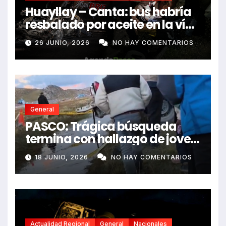
Huayllay – Canta: bus habría
resbalado por aceite en la vía
e impactó auto siniestrado
26 JUNIO, 2026
NO HAY COMENTARIOS
dejando dos fallecidos
General
PASCO: Trágica búsqueda
termina con hallazgo de joven
sin vida en Rancas
18 JUNIO, 2026
NO HAY COMENTARIOS
Actualidad Regional
General
Nacionales