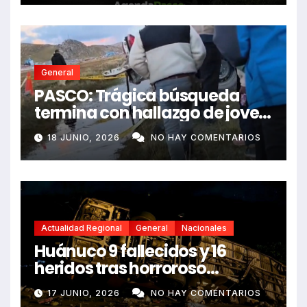
General
PASCO: Trágica búsqueda
termina con hallazgo de joven
sin vida en Rancas
18 JUNIO, 2026
NO HAY COMENTARIOS
Actualidad Regional
General
Nacionales
Huánuco 9 fallecidos y 16
heridos tras horroroso
despiste de bus Real Chancas
17 JUNIO, 2026
NO HAY COMENTARIOS
que impactó contra vivienda