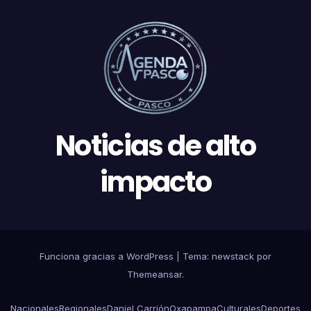
Noticias de alto
impacto
Funciona gracias a WordPress
|
Tema: newstack por
Themeansar
.
Nacionales
Regionales
Daniel Carrión
Oxapampa
Culturales
Deportes