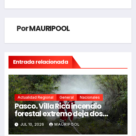
Por
MAURIPOOL
Entrada relacionada
Actualidad Regional
General
Nacionales
Pasco. Villa Rica incendio
forestal extremo deja dos
fallecidos y heridos
JUL 10, 2026
MAURIPOOL