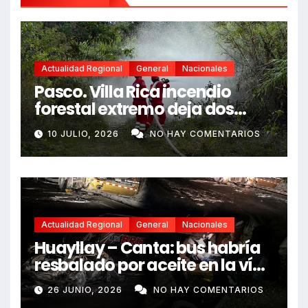
Actualidad Regional
General
Nacionales
Pasco. Villa Rica incendio
forestal extremo deja dos
fallecidos y heridos
10 JULIO, 2026
NO HAY COMENTARIOS
Actualidad Regional
General
Nacionales
Huayllay – Canta: bus habría
resbalado por aceite en la vía
e impactó auto siniestrado
26 JUNIO, 2026
NO HAY COMENTARIOS
dejando dos fallecidos