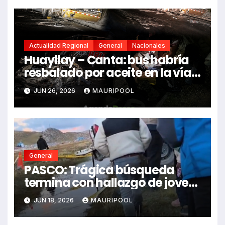
Actualidad Regional
General
Nacionales
Huayllay – Canta: bus habría
resbalado por aceite en la vía e
impactó auto siniestrado
JUN 26, 2026
MAURIPOOL
dejando dos fallecidos
General
PASCO: Trágica búsqueda
termina con hallazgo de joven
sin vida en Rancas
JUN 18, 2026
MAURIPOOL